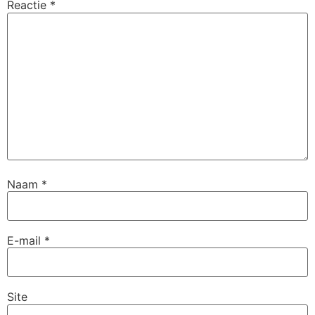
Reactie
*
Naam
*
E-mail
*
Site