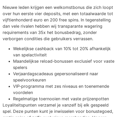
Nieuwe leden krijgen een welkomstbonus die zich loopt
over hun eerste vier deposits, met een totaalwaarde tot
vijftienhonderd euro en 200 free spins. In tegenstelling
dan vele rivalen hebben wij transparante wagering
requirements van 35x het bonusbedrag, zonder
verborgen condities die gebruikers verrassen.
Wekelijkse cashback van 10% tot 20% afhankelijk
van spelactiviteit
Maandelijkse reload-bonussen exclusief voor vaste
spelers
Verjaardagscadeaus gepersonaliseerd naar
speelvoorkeuren
VIP-programma met zes niveaus en toenemende
voordelen
Regelmatige toernooien met vaste prijzenpotten
Loyaliteitspunten verzamel je vanzelf bij elk gespeeld
spel. Deze punten kunt je inwisselen voor bonustegoed,