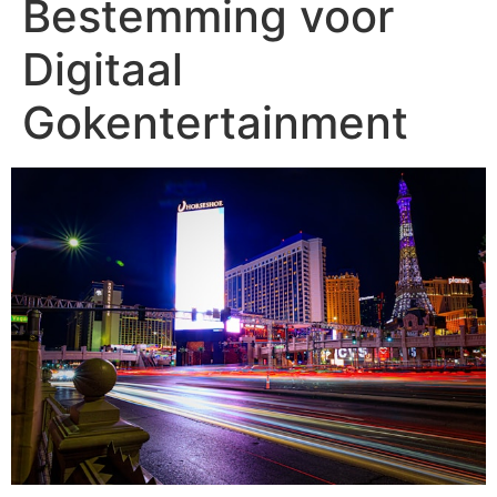
Bestemming voor
Digitaal
Gokentertainment