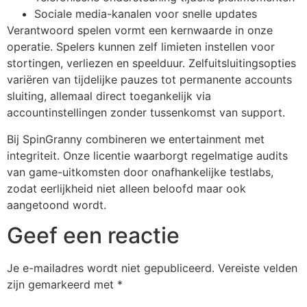
Sociale media-kanalen voor snelle updates
Verantwoord spelen vormt een kernwaarde in onze
operatie. Spelers kunnen zelf limieten instellen voor
stortingen, verliezen en speelduur. Zelfuitsluitingsopties
variëren van tijdelijke pauzes tot permanente accounts
sluiting, allemaal direct toegankelijk via
accountinstellingen zonder tussenkomst van support.
Bij SpinGranny combineren we entertainment met
integriteit. Onze licentie waarborgt regelmatige audits
van game-uitkomsten door onafhankelijke testlabs,
zodat eerlijkheid niet alleen beloofd maar ook
aangetoond wordt.
Geef een reactie
Je e-mailadres wordt niet gepubliceerd.
Vereiste velden
zijn gemarkeerd met
*