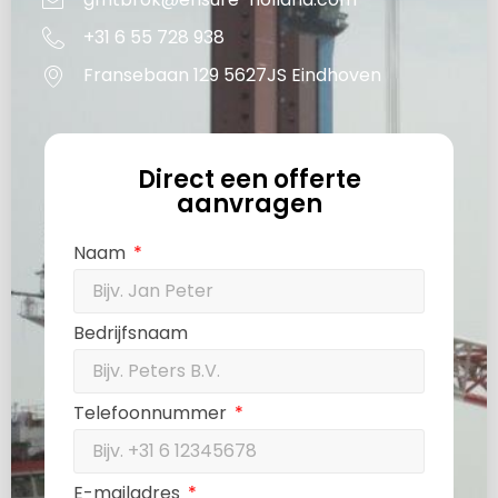
+31 6 55 728 938
Fransebaan 129 5627JS Eindhoven
Direct een offerte
aanvragen
Naam
Bedrijfsnaam
Telefoonnummer
E-mailadres