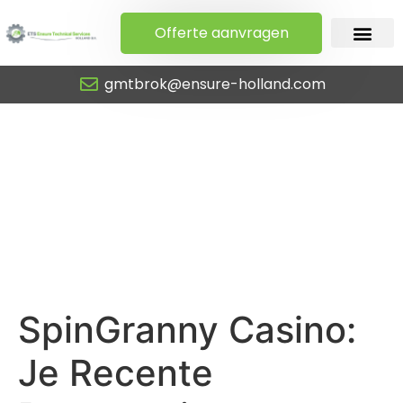
Offerte aanvragen
gmtbrok@ensure-holland.com
SpinGranny Casino:
Je Recente
Bestemming voor
Digitaal
Gokentertainment
SpinGranny Casino:
Je Recente