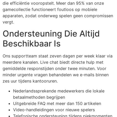
die efficiëntie vooropstelt. Meer dan 95% van onze
gamecollectie functioneert foutloos op mobiele
apparaten, zodat onderweg spelen geen compromissen
vergt.
Ondersteuning Die Altijd
Beschikbaar Is
Ons supportteam staat zeven dagen per week klaar via
meerdere kanalen. Live chat biedt directe hulp met
gemiddelde responstijden onder twee minuten. Voor
minder urgente vragen behandelen we e-mails binnen
zes uur tijdens kantooruren.
Nederlandssprekende medewerkers die lokale
betaalmethoden begrijpen
Uitgebreide FAQ met meer dan 150 artikelen
Video-handleidingen voor nieuwe spelers
Telefonische ondersteuning tijdens piekmomenten