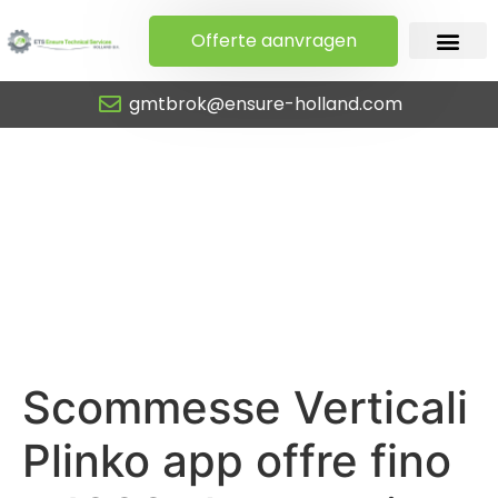
Offerte aanvragen
gmtbrok@ensure-holland.com
Scommesse Verticali
Plinko app offre fino a
1000x la posta in
gioco, ma è fortuna o
abilità a determ
Scommesse Verticali
Plinko app offre fino