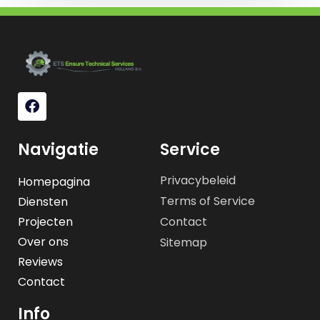
Navigatie
Service
Privacybeleid
Homepagina
Terms of Service
Diensten
Projecten
Contact
Over ons
Sitemap
Reviews
Contact
Info