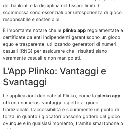
del bankroll e la disciplina nel fissare limiti di
scommessa sono essenziali per un’esperienza di gioco
responsabile e sostenibile.
È importante notare che le
plinko app
regolamentate e
certificate da enti indipendenti garantiscono un gioco
equo e trasparente, utilizzando generatori di numeri
casuali (RNG) per assicurare che i risultati siano
veramente casuali e non manipolati.
L’App Plinko: Vantaggi e
Svantaggi
Le applicazioni dedicate al Plinko, come la
plinko app
,
offrono numerosi vantaggi rispetto al gioco
tradizionale. L’accessibilità è sicuramente un punto di
forza, in quanto i giocatori possono godere del gioco
ovunque e in qualsiasi momento, tramite smartphone o