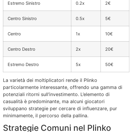
Estremo Sinistro
0.2x
2€
Centro Sinistro
0.5x
5€
Centro
1x
10€
Centro Destro
2x
20€
Estremo Destro
5x
50€
La varietà dei moltiplicatori rende il Plinko
particolarmente interessante, offrendo una gamma di
potenziali ritorni sull’investimento. L’elemento di
casualità è predominante, ma alcuni giocatori
sviluppano strategie per cercare di influenzare, pur
minimamente, il percorso della pallina.
Strategie Comuni nel Plinko