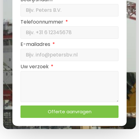
Telefoonnummer
E-mailadres
Uw verzoek
Offerte aanvragen