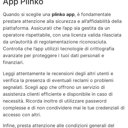
App Plinko
Quando si sceglie una
plinko app
, è fondamentale
prestare attenzione alla sicurezza e all’affidabilità della
piattaforma. Assicurati che l’app sia gestita da un
operatore rispettabile, con una licenza valida rilasciata
da un’autorità di regolamentazione riconosciuta.
Controlla che l’app utilizzi tecnologie di crittografia
avanzate per proteggere i tuoi dati personali e
finanziari.
Leggi attentamente le recensioni degli altri utenti e
verifica la presenza di eventuali reclami o problemi
segnalati. Scegli app che offrono un servizio di
assistenza clienti efficiente e disponibile in caso di
necessità. Ricorda inoltre di utilizzare password
complesse e di non condividere mai le tue credenziali di
accesso con altri.
Infine, presta attenzione alle condizioni generali del