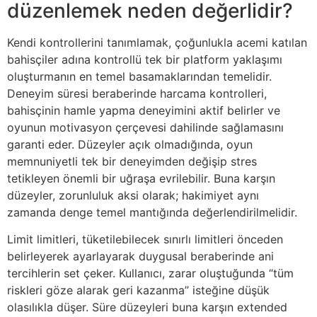
düzenlemek neden değerlidir?
Kendi kontrollerini tanımlamak, çoğunlukla acemi katılan
bahisçiler adına kontrollü tek bir platform yaklaşımı
oluşturmanın en temel basamaklarından temelidir.
Deneyim süresi beraberinde harcama kontrolleri,
bahisçinin hamle yapma deneyimini aktif belirler ve
oyunun motivasyon çerçevesi dahilinde sağlamasını
garanti eder. Düzeyler açık olmadığında, oyun
memnuniyetli tek bir deneyimden değişip stres
tetikleyen önemli bir uğraşa evrilebilir. Buna karşın
düzeyler, zorunluluk aksi olarak; hakimiyet aynı
zamanda denge temel mantığında değerlendirilmelidir.
Limit limitleri, tüketilebilecek sınırlı limitleri önceden
belirleyerek ayarlayarak duygusal beraberinde ani
tercihlerin set çeker. Kullanıcı, zarar oluştuğunda “tüm
riskleri göze alarak geri kazanma” isteğine düşük
olasılıkla düşer. Süre düzeyleri buna karşın extended