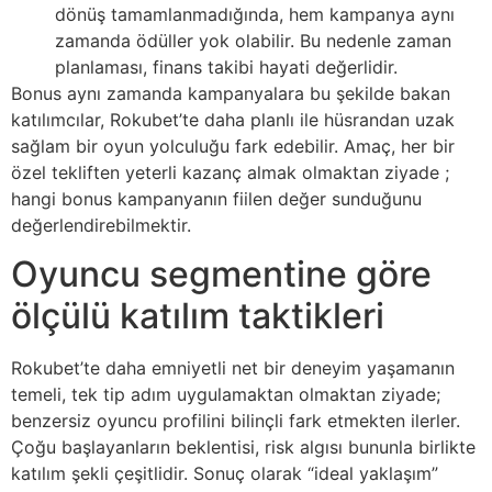
dönüş tamamlanmadığında, hem kampanya aynı
zamanda ödüller yok olabilir. Bu nedenle zaman
planlaması, finans takibi hayati değerlidir.
Bonus aynı zamanda kampanyalara bu şekilde bakan
katılımcılar, Rokubet’te daha planlı ile hüsrandan uzak
sağlam bir oyun yolculuğu fark edebilir. Amaç, her bir
özel tekliften yeterli kazanç almak olmaktan ziyade ;
hangi bonus kampanyanın fiilen değer sunduğunu
değerlendirebilmektir.
Oyuncu segmentine göre
ölçülü katılım taktikleri
Rokubet’te daha emniyetli net bir deneyim yaşamanın
temeli, tek tip adım uygulamaktan olmaktan ziyade;
benzersiz oyuncu profilini bilinçli fark etmekten ilerler.
Çoğu başlayanların beklentisi, risk algısı bununla birlikte
katılım şekli çeşitlidir. Sonuç olarak “ideal yaklaşım”