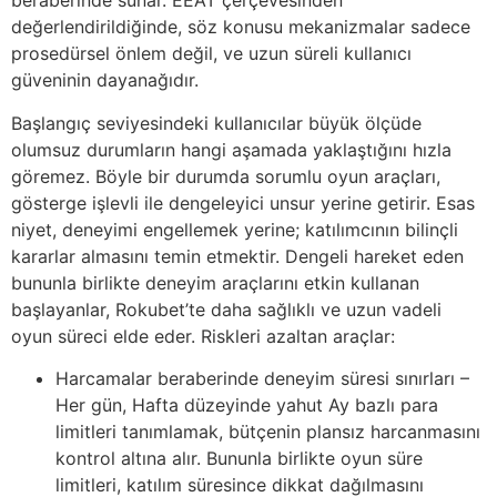
beraberinde sunar. EEAT çerçevesinden
değerlendirildiğinde, söz konusu mekanizmalar sadece
prosedürsel önlem değil, ve uzun süreli kullanıcı
güveninin dayanağıdır.
Başlangıç seviyesindeki kullanıcılar büyük ölçüde
olumsuz durumların hangi aşamada yaklaştığını hızla
göremez. Böyle bir durumda sorumlu oyun araçları,
gösterge işlevli ile dengeleyici unsur yerine getirir. Esas
niyet, deneyimi engellemek yerine; katılımcının bilinçli
kararlar almasını temin etmektir. Dengeli hareket eden
bununla birlikte deneyim araçlarını etkin kullanan
başlayanlar, Rokubet’te daha sağlıklı ve uzun vadeli
oyun süreci elde eder. Riskleri azaltan araçlar:
Harcamalar beraberinde deneyim süresi sınırları –
Her gün, Hafta düzeyinde yahut Ay bazlı para
limitleri tanımlamak, bütçenin plansız harcanmasını
kontrol altına alır. Bununla birlikte oyun süre
limitleri, katılım süresince dikkat dağılmasını