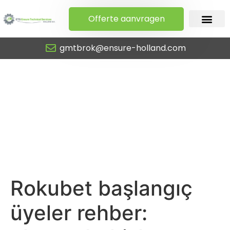
Offerte aanvragen
gmtbrok@ensure-holland.com
Rokubet başlangıç
üyeler rehber: plansız
bahisler almadan
oyun sürecine hangi
yöntemle başlanmalı
Rokubet başlangıç
üyeler rehber: