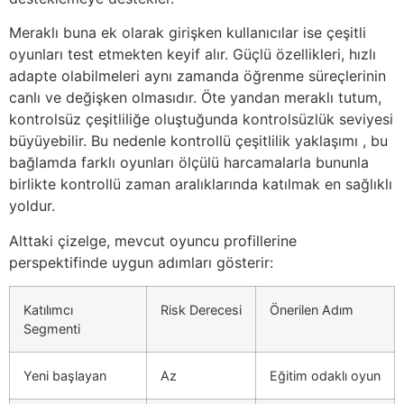
Meraklı buna ek olarak girişken kullanıcılar ise çeşitli
oyunları test etmekten keyif alır. Güçlü özellikleri, hızlı
adapte olabilmeleri aynı zamanda öğrenme süreçlerinin
canlı ve değişken olmasıdır. Öte yandan meraklı tutum,
kontrolsüz çeşitliliğe oluştuğunda kontrolsüzlük seviyesi
büyüyebilir. Bu nedenle kontrollü çeşitlilik yaklaşımı , bu
bağlamda farklı oyunları ölçülü harcamalarla bununla
birlikte kontrollü zaman aralıklarında katılmak en sağlıklı
yoldur.
Alttaki çizelge, mevcut oyuncu profillerine
perspektifinde uygun adımları gösterir:
Katılımcı
Risk Derecesi
Önerilen Adım
Segmenti
Yeni başlayan
Az
Eğitim odaklı oyun