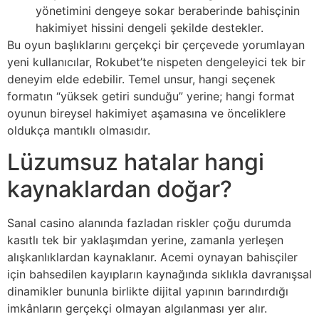
yönetimini dengeye sokar beraberinde bahisçinin
hakimiyet hissini dengeli şekilde destekler.
Bu oyun başlıklarını gerçekçi bir çerçevede yorumlayan
yeni kullanıcılar, Rokubet’te nispeten dengeleyici tek bir
deneyim elde edebilir. Temel unsur, hangi seçenek
formatın “yüksek getiri sunduğu” yerine; hangi format
oyunun bireysel hakimiyet aşamasına ve önceliklere
oldukça mantıklı olmasıdır.
Lüzumsuz hatalar hangi
kaynaklardan doğar?
Sanal casino alanında fazladan riskler çoğu durumda
kasıtlı tek bir yaklaşımdan yerine, zamanla yerleşen
alışkanlıklardan kaynaklanır. Acemi oynayan bahisçiler
için bahsedilen kayıpların kaynağında sıklıkla davranışsal
dinamikler bununla birlikte dijital yapının barındırdığı
imkânların gerçekçi olmayan algılanması yer alır.