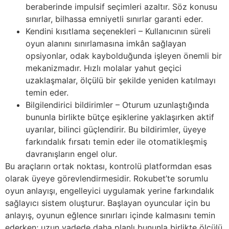
beraberinde impulsif seçimleri azaltır. Söz konusu
sınırlar, bilhassa emniyetli sınırlar garanti eder.
Kendini kısıtlama seçenekleri – Kullanıcının süreli
oyun alanını sınırlamasına imkân sağlayan
opsiyonlar, odak kaybolduğunda işleyen önemli bir
mekanizmadır. Hızlı molalar yahut geçici
uzaklaşmalar, ölçülü bir şekilde yeniden katılmayı
temin eder.
Bilgilendirici bildirimler – Oturum uzunlaştığında
bununla birlikte bütçe eşiklerine yaklaşırken aktif
uyarılar, bilinci güçlendirir. Bu bildirimler, üyeye
farkındalık fırsatı temin eder ile otomatikleşmiş
davranışların engel olur.
Bu araçların ortak noktası, kontrolü platformdan esas
olarak üyeye görevlendirmesidir. Rokubet’te sorumlu
oyun anlayışı, engelleyici uygulamak yerine farkındalık
sağlayıcı sistem oluşturur. Başlayan oyuncular için bu
anlayış, oyunun eğlence sınırları içinde kalmasını temin
ederken; uzun vadede daha planlı bununla birlikte ölçülü