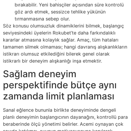
bırakabilir. Yeni bahisçiler açısından süre kontrolü
göz ardı etmek, sessizce tehlike yükünün
tırmanmasına sebep olur.
Söz konusu olumsuzluk dinamiklerini bilmek, başlangıç
seviyesindeki üyelerin Rokubet’te daha farkındalıklı
kararlar atmasına kolaylık sağlar. Amaç, tüm hataları
tamamen silmek olmaması; hangi davranış alışkanlıkların
istikrarı olumsuz etkilediğini bilerek genel olarak
istikrarlı bir deneyim alışkanlığı inşa etmektir.
Sağlam deneyim
perspektifinde bütçe aynı
zamanda limit planlaması
Sanal eğlence bununla birlikte deneyiminde dengeli
planlı deneyimin başlangıcının dayanağını, kontrollü para
beraberinde ölçü yönetimi belirler. Acemi oynayan çok