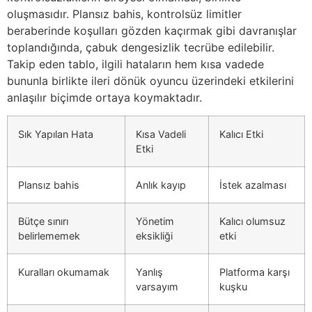
oluşmasıdır. Plansız bahis, kontrolsüz limitler
beraberinde koşulları gözden kaçırmak gibi davranışlar
toplandığında, çabuk dengesizlik tecrübe edilebilir.
Takip eden tablo, ilgili hataların hem kısa vadede
bununla birlikte ileri dönük oyuncu üzerindeki etkilerini
anlaşılır biçimde ortaya koymaktadır.
Sık Yapılan Hata
Kısa Vadeli
Kalıcı Etki
Etki
Plansız bahis
Anlık kayıp
İstek azalması
Bütçe sınırı
Yönetim
Kalıcı olumsuz
belirlememek
eksikliği
etki
Kuralları okumamak
Yanlış
Platforma karşı
varsayım
kuşku