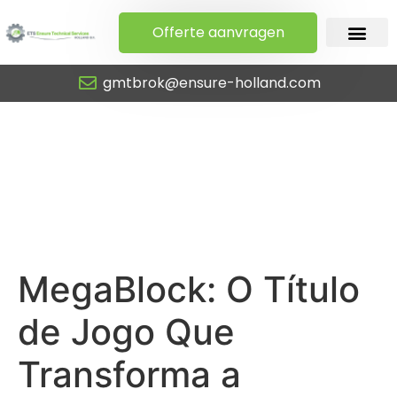
Offerte aanvragen
gmtbrok@ensure-holland.com
MegaBlock: O Título
de Jogo Que
Transforma a Jornada
de Betting Online
MegaBlock: O Título
de Jogo Que
Transforma a