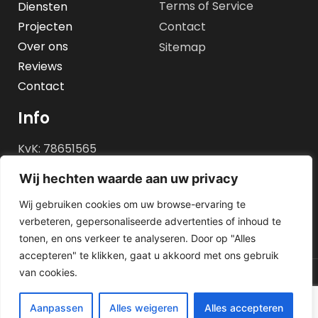
Terms of Service
Diensten
Projecten
Contact
Over ons
Sitemap
Reviews
Contact
Info
KvK: 78651565
BTW id: NL861483819B01
Wij hechten waarde aan uw privacy
REK nr: NL05 INGB 0100
Wij gebruiken cookies om uw browse-ervaring te
0540 72
verbeteren, gepersonaliseerde advertenties of inhoud te
tonen, en ons verkeer te analyseren. Door op "Alles
accepteren" te klikken, gaat u akkoord met ons gebruik
van cookies.
© 2024 Alle rechten gereserveerd
Algemene voorwaarden
Privacy Policy
NL
Aanpassen
Alles weigeren
Alles accepteren
Gemaakt door MHS Media