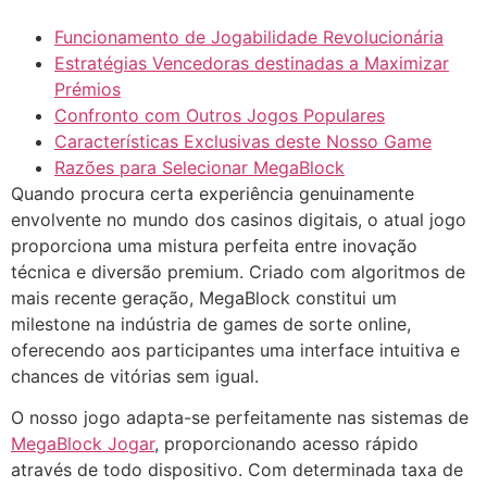
Funcionamento de Jogabilidade Revolucionária
Estratégias Vencedoras destinadas a Maximizar
Prémios
Confronto com Outros Jogos Populares
Características Exclusivas deste Nosso Game
Razões para Selecionar MegaBlock
Quando procura certa experiência genuinamente
envolvente no mundo dos casinos digitais, o atual jogo
proporciona uma mistura perfeita entre inovação
técnica e diversão premium. Criado com algoritmos de
mais recente geração, MegaBlock constitui um
milestone na indústria de games de sorte online,
oferecendo aos participantes uma interface intuitiva e
chances de vitórias sem igual.
O nosso jogo adapta-se perfeitamente nas sistemas de
MegaBlock Jogar
, proporcionando acesso rápido
através de todo dispositivo. Com determinada taxa de