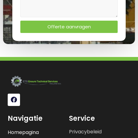
Offerte aanvragen
Navigatie
Service
Privacybeleid
Homepagina