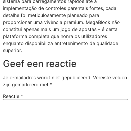
sistema para carregamentos rápidos até à
implementação de controles parentais fortes, cada
detalhe foi meticulosamente planeado para
proporcionar uma vivência premium. MegaBlock não
constitui apenas mais um jogo de apostas – é certa
plataforma completa que honra os utilizadores
enquanto disponibiliza entretenimento de qualidade
superior.
Geef een reactie
Je e-mailadres wordt niet gepubliceerd.
Vereiste velden
zijn gemarkeerd met
*
Reactie
*