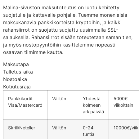
Malina-sivuston maksutoteutus on luotu kehitetty
suojatulle ja kattavalle pohjalle. Tuemme monenlaisia
maksukanavia pankkikorteista kryptoihin, ja kaikki
rahansiirrot on suojattu suojattu uusimmalla SSL-
salauksella. Rahansiirrot sisään toteutetaan saman tien,
ja myös nostopyyntöihin käsittelemme nopeasti
osaavan tiimimme kautta.
Maksutapa
Talletus-aika
Nostoaika
Kotiutusraja
Pankkikortit
Välitön
Yhdestä
5000€
Visa/Mastercard
kolmeen
viikoittain
arkipäivää
Skrill/Neteller
Välitön
0-24
10000€/vii
tuntia