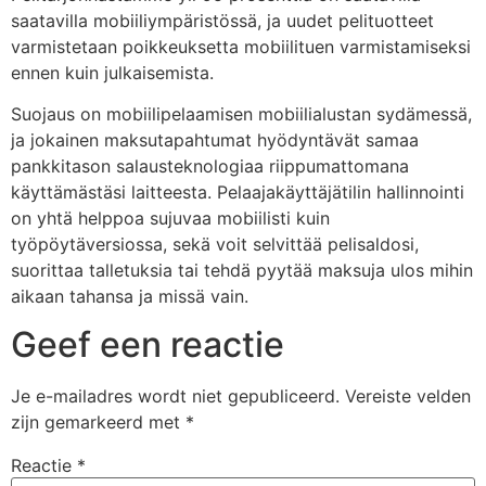
saatavilla mobiiliympäristössä, ja uudet pelituotteet
varmistetaan poikkeuksetta mobiilituen varmistamiseksi
ennen kuin julkaisemista.
Suojaus on mobiilipelaamisen mobiilialustan sydämessä,
ja jokainen maksutapahtumat hyödyntävät samaa
pankkitason salausteknologiaa riippumattomana
käyttämästäsi laitteesta. Pelaajakäyttäjätilin hallinnointi
on yhtä helppoa sujuvaa mobiilisti kuin
työpöytäversiossa, sekä voit selvittää pelisaldosi,
suorittaa talletuksia tai tehdä pyytää maksuja ulos mihin
aikaan tahansa ja missä vain.
Geef een reactie
Je e-mailadres wordt niet gepubliceerd.
Vereiste velden
zijn gemarkeerd met
*
Reactie
*