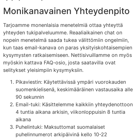
Monikanavainen Yhteydenpito
Tarjoamme monenlaisia menetelmiä ottaa yhteyttä
yhteyden tukipalveluumme. Reaaliaikainen chat on
nopein menetelmä saada tukea välittömiin ongelmiin,
kun taas email-kanava on paras yksityiskohtaisempien
kysymysten ratkaisemiseen. Nettisivuillamme on myös
myöskin kattava FAQ-osio, josta saatavilla ovat
selitykset yleisimpiin kysymyksiin.
Pikaviestin: Käytettävissä ympäri vuorokauden
suomenkielisenä, keskimääräinen vastausaika alle
90 sekunnin
Email-tuki: Käsittelemme kaikkiin yhteydenottoon
4 tuntia aikana arkisin, viikonloppuisin 8 tuntia
aikana
Puhelintuki: Maksuttomat suomalaiset
puhelinnumerot arkipäivinä kello 10-22