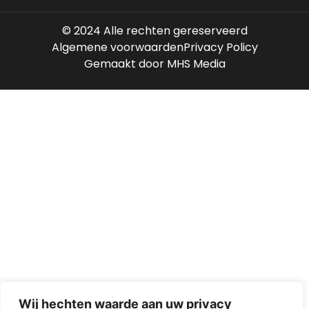
© 2024 Alle rechten gereserveerd
Algemene voorwaarden
Privacy Policy
Gemaakt door MHS Media
Wij hechten waarde aan uw privacy