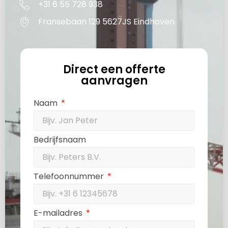
+31 6 55 728 938
Fransebaan 129 5627JS Eindhoven
Direct een offerte
aanvragen
Naam
Bedrijfsnaam
Telefoonnummer
E-mailadres