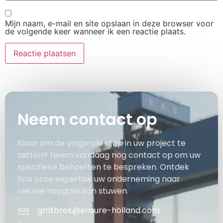
Mijn naam, e-mail en site opslaan in deze browser voor
de volgende keer wanneer ik een reactie plaats.
Neem contact op
Klaar om de volgende stap in uw project te
zetten? Neem vandaag nog contact op om uw
specifieke behoeften te bespreken. Ontdek
hoe onze expertise uw onderneming naar
nieuwe hoogten kan stuwen.
gmtbrok@ensure-holland.com