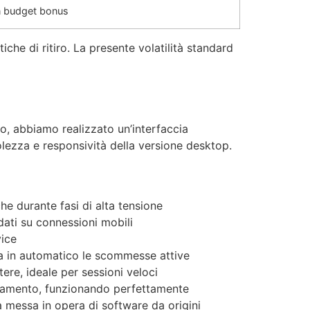
n budget bonus
iche di ritiro. La presente volatilità standard
o, abbiamo realizzato un’interfaccia
lezza e responsività della versione desktop.
 durante fasi di alta tensione
dati su connessioni mobili
vice
la in automatico le scommesse attive
re, ideale per sessioni veloci
ricamento, funzionando perfettamente
la messa in opera di software da origini