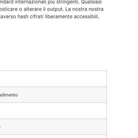
rd internazionali più stringenti. Qualsiasi
icare o alterare il output. La nostra nostra
averso hash cifrati liberamente accessibili.
endimento
o