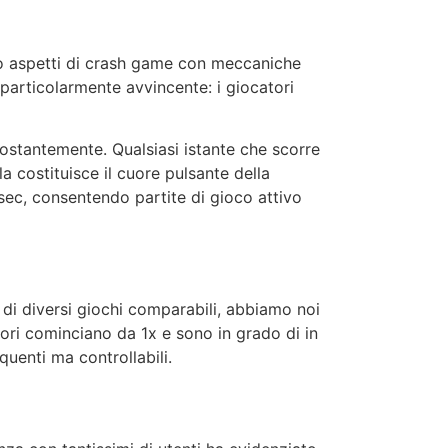
ndo aspetti di crash game con meccaniche
 particolarmente avvincente: i giocatori
costantemente. Qualsiasi istante che scorre
a costituisce il cuore pulsante della
sec, consentendo partite di gioco attivo
o di diversi giochi comparabili, abbiamo noi
tori cominciano da 1x e sono in grado di in
quenti ma controllabili.