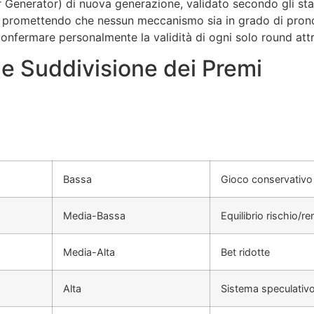
nerator) di nuova generazione, validato secondo gli standa
 promettendo che nessun meccanismo sia in grado di pronost
 confermare personalmente la validità di ogni solo round attr
 e Suddivisione dei Premi
Bassa
Gioco conservativo
Media-Bassa
Equilibrio rischio/r
Media-Alta
Bet ridotte
Alta
Sistema speculativ