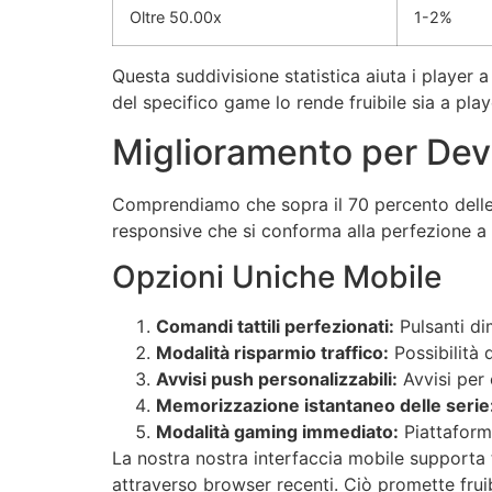
Oltre 50.00x
1-2%
Questa suddivisione statistica aiuta i player a
del specifico game lo rende fruibile sia a pla
Miglioramento per Dev
Comprendiamo che sopra il 70 percento delle p
responsive che si conforma alla perfezione a 
Opzioni Uniche Mobile
Comandi tattili perfezionati:
Pulsanti di
Modalità risparmio traffico:
Possibilità 
Avvisi push personalizzabili:
Avvisi per 
Memorizzazione istantaneo delle serie
Modalità gaming immediato:
Piattaforma
La nostra nostra interfaccia mobile supporta 
attraverso browser recenti. Ciò promette fruibi