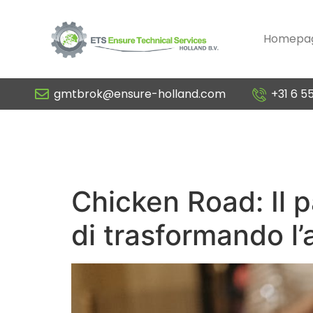
Homepa
gmtbrok@ensure-holland.com
+31 6 5
Chicken Road: Il 
di trasformando l
Chicken Road: Il p
di trasformando l