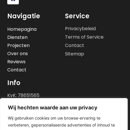
Navigatie
Service
Privacybeleid
Homepagina
Terms of Service
Diensten
Projecten
Contact
Over ons
Sitemap
Reviews
Contact
Info
KvK: 78651565
BTW id: NL861483819B01
Wij hechten waarde aan uw privacy
REK nr: NL05 INGB 0100
Wij gebruiken cookies om uw browse-ervaring te
0540 72
verbeteren, gepersonaliseerde advertenties of inhoud te