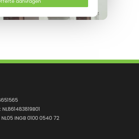
fferte aanvragen
8651565
: NL861483819B01
: NL05 INGB 0100 0540 72