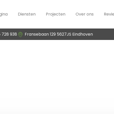
gina
Diensten
Projecten
Over ons
Revi
5 728 938
Fransebaan 129 5627JS Eindhoven