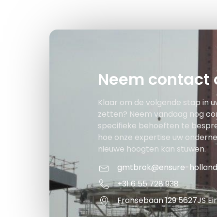
Neem contact 
Klaar om de volgende stap in u
zetten? Neem vandaag nog co
specifieke behoeften te bespr
hoe onze expertise uw ondern
nieuwe hoogten kan stuwen.
gmtbrok@ensure-hollan
+31 6 55 728 938
Fransebaan 129 5627JS E