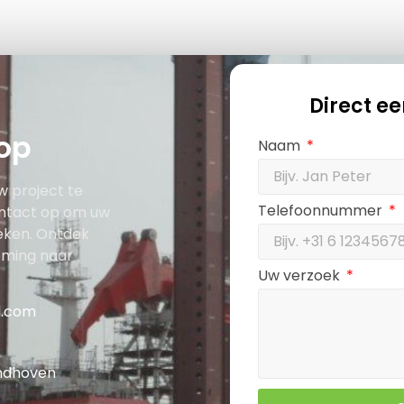
Direct e
op
Naam
w project te
Telefoonnummer
ntact op om uw
eken. Ontdek
eming naar
Uw verzoek
d.com
indhoven