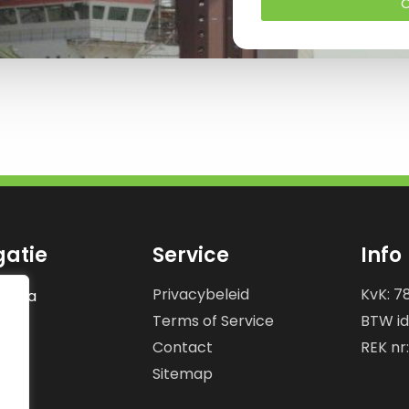
O
gatie
Service
Info
Privacybeleid
KvK: 7
gina
Terms of Service
BTW id
en
en
Contact
REK nr
ns
Sitemap
s