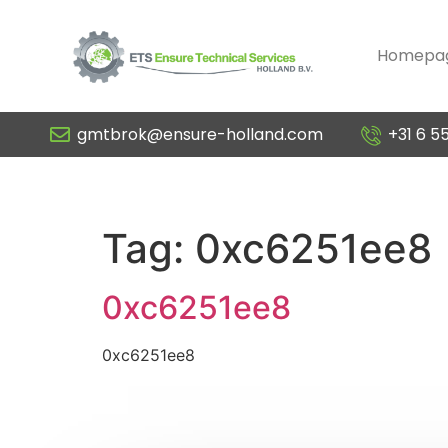
Homepa
gmtbrok@ensure-holland.com
+31 6 5
0xc6251ee8
Tag:
0xc6251ee8
0xc6251ee8
0xc6251ee8