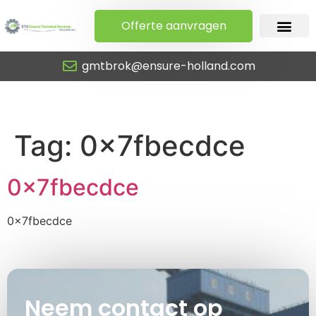
Offerte aanvragen
gmtbrok@ensure-holland.com
0x7fbecdce
Tag:
0x7fbecdce
0x7fbecdce
0x7fbecdce
Neem contact op