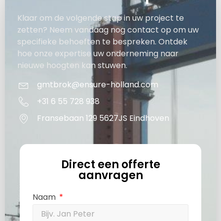
Klaar om de volgende stap in uw project te
zetten? Neem vandaag nog contact op om uw
specifieke behoeften te bespreken. Ontdek
hoe onze expertise uw onderneming naar
nieuwe hoogten kan stuwen.
gmtbrok@ensure-holland.com
+31 6 55 728 938
Fransebaan 129 5627JS Eindhoven
Direct een offerte
aanvragen
Naam