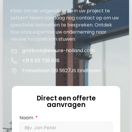
Klaar om de volgende stap in uw project te
zetten? Neem vandaag nog contact op om uw
specifieke behoeften te bespreken. Ontdek
hoe onze expertise uw onderneming naar
nieuwe hoogten kan stuwen.
gmtbrok@ensure-holland.com
+31 6 55 728 938
Fransebaan 129 5627JS Eindhoven
Direct een offerte
aanvragen
Naam