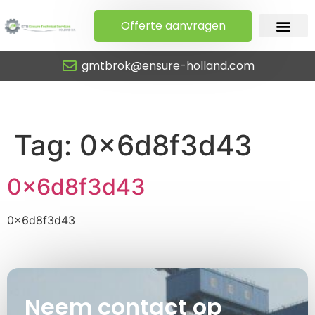
Offerte aanvragen
gmtbrok@ensure-holland.com
0x6d8f3d43
Tag:
0x6d8f3d43
0x6d8f3d43
0x6d8f3d43
Neem contact op