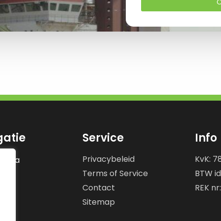
O
gatie
Service
Info
Privacybeleid
KvK: 7
gina
Terms of Service
BTW id
en
en
Contact
REK nr
ns
Sitemap
s