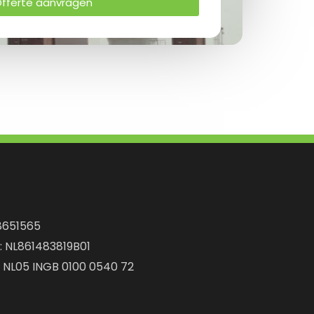
fferte aanvragen
8651565
: NL861483819B01
: NL05 INGB 0100 0540 72