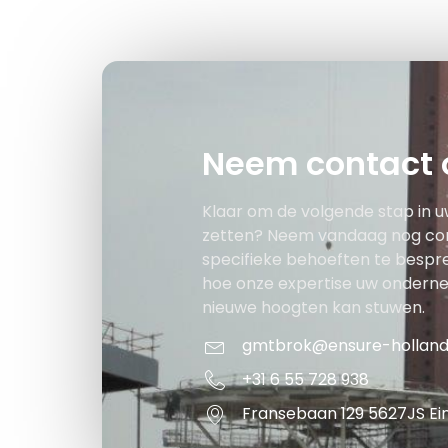
Neem contact 
Klaar om de volgende stap in u
zetten? Neem vandaag nog co
specifieke behoeften te bespr
hoe onze expertise uw ondern
nieuwe hoogten kan stuwen.
gmtbrok@ensure-hollan
+31 6 55 728 938
Fransebaan 129 5627JS E