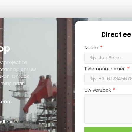
Direct e
op
Naam
w project te
Telefoonnummer
ntact op om uw
eken. Ontdek
eming naar
Uw verzoek
d.com
indhoven