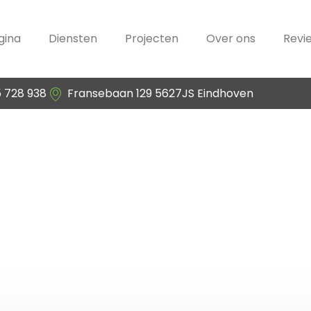
gina
Diensten
Projecten
Over ons
Revi
5 728 938
Fransebaan 129 5627JS Eindhoven