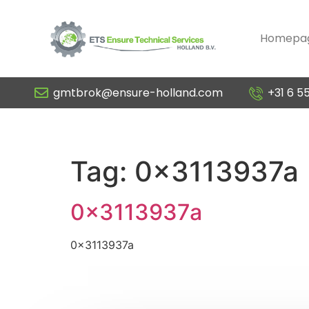
Homepa
gmtbrok@ensure-holland.com
+31 6 5
0x3113937a
Tag:
0x3113937a
0x3113937a
0x3113937a