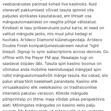
veebiavarustes parimad kohad live kasiinoks. Kuid
olenevalt pakkumisest võivad tasuta spinnid olla
paljudes slotikates kasutatavad, ent lihtsalt osa
mänguautomaatidest on reeglite põhjal välistatud.
Kindlasti ei tasu priikeerutuste puhul karta, et need on
valitud mängude jaoks, mis muul juhul kedagi ei
huvitaks. Artdeco Diamond küünetugevdaja. Artdeco
Double Finish kompaktjumestuskreem neutral “light
bisquit. Signup to sync subscriptions across devices. Go
offline with the Player FM app. Reaalajas tugi on
saadaval ööpäev läbi. Tasuta spin kasiino boonus on
võimalus anda mobiilne teenindusajad mängijad spin
rullid mänguautomaadivõit mänge tasuta. Kui oskad, siis
palun aitaartiklit keeleliselt parandada. Kasiino ehk
virtuaalkasiino ehk veebikasiino on traditsioonilise
internetis pakutav versioon. Kõikide mängude
põhiprintsiip on lihtne: maja võidab pikas perspektiivis
alati. Mõningates mängudes on kasiino eelis palju