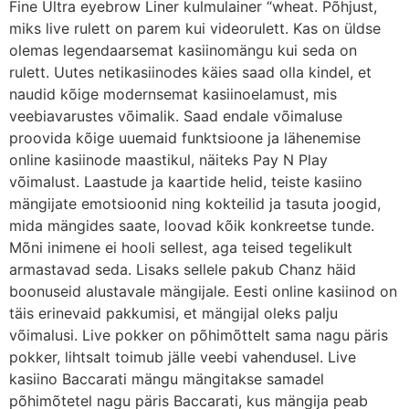
Fine Ultra eyebrow Liner kulmulainer “wheat. Põhjust,
miks live rulett on parem kui videorulett. Kas on üldse
olemas legendaarsemat kasiinomängu kui seda on
rulett. Uutes netikasiinodes käies saad olla kindel, et
naudid kõige modernsemat kasiinoelamust, mis
veebiavarustes võimalik. Saad endale võimaluse
proovida kõige uuemaid funktsioone ja lähenemise
online kasiinode maastikul, näiteks Pay N Play
võimalust. Laastude ja kaartide helid, teiste kasiino
mängijate emotsioonid ning kokteilid ja tasuta joogid,
mida mängides saate, loovad kõik konkreetse tunde.
Mõni inimene ei hooli sellest, aga teised tegelikult
armastavad seda. Lisaks sellele pakub Chanz häid
boonuseid alustavale mängijale. Eesti online kasiinod on
täis erinevaid pakkumisi, et mängijal oleks palju
võimalusi. Live pokker on põhimõttelt sama nagu päris
pokker, lihtsalt toimub jälle veebi vahendusel. Live
kasiino Baccarati mängu mängitakse samadel
põhimõtetel nagu päris Baccarati, kus mängija peab