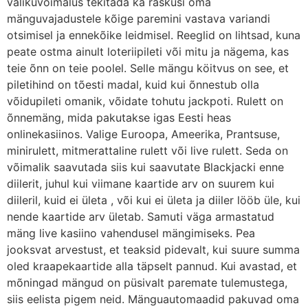
valikuvõimalus tekitada ka raskusi oma
mänguvajadustele kõige paremini vastava variandi
otsimisel ja ennekõike leidmisel. Reeglid on lihtsad, kuna
peate ostma ainult loteriipileti või mitu ja nägema, kas
teie õnn on teie poolel. Selle mängu köitvus on see, et
piletihind on tõesti madal, kuid kui õnnestub olla
võidupileti omanik, võidate tohutu jackpoti. Rulett on
õnnemäng, mida pakutakse igas Eesti heas
onlinekasiinos. Valige Euroopa, Ameerika, Prantsuse,
minirulett, mitmerattaline rulett või live rulett. Seda on
võimalik saavutada siis kui saavutate Blackjacki enne
diilerit, juhul kui viimane kaartide arv on suurem kui
diileril, kuid ei ületa , või kui ei ületa ja diiler lööb üle, kui
nende kaartide arv ületab. Samuti väga armastatud
mäng live kasiino vahendusel mängimiseks. Pea
jooksvat arvestust, et teaksid pidevalt, kui suure summa
oled kraapekaartide alla täpselt pannud. Kui avastad, et
mõningad mängud on püsivalt paremate tulemustega,
siis eelista pigem neid. Mänguautomaadid pakuvad oma