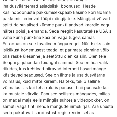
ihaldusväärsemad asjadsiiski boonused. Heade
kasiinoboonuste pakkumisekspeab kasiino korraldama
pakkumisi erinevat tüüpi mängijatele. Mängijad võivad
splittida suvalised kümme punkti andvad kaardid nagu
näites poisi ja emanda. Seda reeglit kasutatakse USA s
vähe kuna punktine käsi on väga tugev, samas
Euroopas on see tavaline mängureegel. Nüüdseks sain
isiklikust kogemusest teada, et parimateleidmine võib
olla raske ülesanne ja seetõttu olen ka siin. Olen teie
Senpai ja juhendan teid igal sammul. See on hea valik
riikides, kus kehtivad piiravad interneti hasartmänge
käsitlevad seadused. See on lihtne ja usaldusväärne
võimalus, kuid mitte kiireim. Näiteks, tekib selline
võimalus siis kui teha ruletis panuseid nii punasele kui
ka mustale värvile. Panused sellistes mängudes, milles
on madal maja eelis mängija suhtesja videopokker, on
samuti väga tihti nende mängude nimekirjas. Ära unusta
seda pakutavat soodustust registreerimisel ära