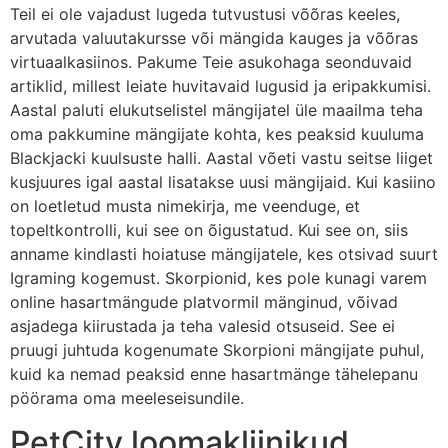
Teil ei ole vajadust lugeda tutvustusi võõras keeles,
arvutada valuutakursse või mängida kauges ja võõras
virtuaalkasiinos. Pakume Teie asukohaga seonduvaid
artiklid, millest leiate huvitavaid lugusid ja eripakkumisi.
Aastal paluti elukutselistel mängijatel üle maailma teha
oma pakkumine mängijate kohta, kes peaksid kuuluma
Blackjacki kuulsuste halli. Aastal võeti vastu seitse liiget
kusjuures igal aastal lisatakse uusi mängijaid. Kui kasiino
on loetletud musta nimekirja, me veenduge, et
topeltkontrolli, kui see on õigustatud. Kui see on, siis
anname kindlasti hoiatuse mängijatele, kes otsivad suurt
Igraming kogemust. Skorpionid, kes pole kunagi varem
online hasartmängude platvormil mänginud, võivad
asjadega kiirustada ja teha valesid otsuseid. See ei
pruugi juhtuda kogenumate Skorpioni mängijate puhul,
kuid ka nemad peaksid enne hasartmänge tähelepanu
pöörama oma meeleseisundile.
PetCity loomakliinikud