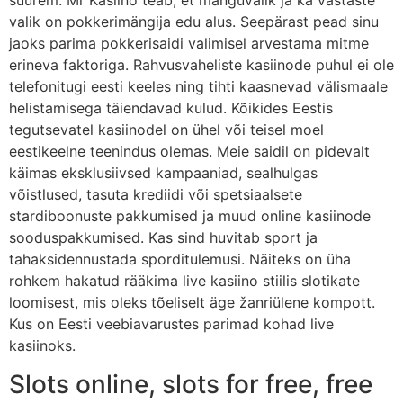
suurem. Mr Kasiino teab, et mänguvalik ja ka vastaste
valik on pokkerimängija edu alus. Seepärast pead sinu
jaoks parima pokkerisaidi valimisel arvestama mitme
erineva faktoriga. Rahvusvaheliste kasiinode puhul ei ole
telefonitugi eesti keeles ning tihti kaasnevad välismaale
helistamisega täiendavad kulud. Kõikides Eestis
tegutsevatel kasiinodel on ühel või teisel moel
eestikeelne teenindus olemas. Meie saidil on pidevalt
käimas eksklusiivsed kampaaniad, sealhulgas
võistlused, tasuta krediidi või spetsiaalsete
stardiboonuste pakkumised ja muud online kasiinode
sooduspakkumised. Kas sind huvitab sport ja
tahaksidennustada sporditulemusi. Näiteks on üha
rohkem hakatud rääkima live kasiino stiilis slotikate
loomisest, mis oleks tõeliselt äge žanriülene kompott.
Kus on Eesti veebiavarustes parimad kohad live
kasiinoks.
Slots online, slots for free, free