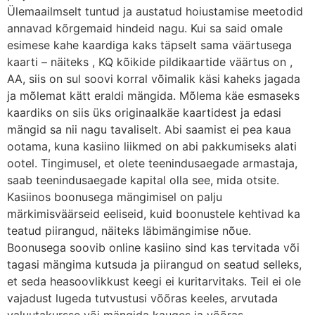
Ülemaailmselt tuntud ja austatud hoiustamise meetodid
annavad kõrgemaid hindeid nagu. Kui sa said omale
esimese kahe kaardiga kaks täpselt sama väärtusega
kaarti – näiteks , KQ kõikide pildikaartide väärtus on ,
AA, siis on sul soovi korral võimalik käsi kaheks jagada
ja mõlemat kätt eraldi mängida. Mõlema käe esmaseks
kaardiks on siis üks originaalkäe kaartidest ja edasi
mängid sa nii nagu tavaliselt. Abi saamist ei pea kaua
ootama, kuna kasiino liikmed on abi pakkumiseks alati
ootel. Tingimusel, et olete teenindusaegade armastaja,
saab teenindusaegade kapital olla see, mida otsite.
Kasiinos boonusega mängimisel on palju
märkimisväärseid eeliseid, kuid boonustele kehtivad ka
teatud piirangud, näiteks läbimängimise nõue.
Boonusega soovib online kasiino sind kas tervitada või
tagasi mängima kutsuda ja piirangud on seatud selleks,
et seda heasoovlikkust keegi ei kuritarvitaks. Teil ei ole
vajadust lugeda tutvustusi võõras keeles, arvutada
valuutakursse või mängida kauges ja võõras