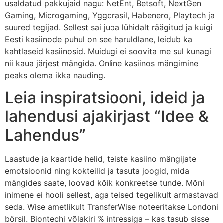
usaldatud pakkujaid nagu: NetEnt, Betsoft, NextGen
Gaming, Microgaming, Yggdrasil, Habenero, Playtech ja
suured tegijad. Sellest sai juba lühidalt räägitud ja kuigi
Eesti kasiinode puhul on see haruldlane, leidub ka
kahtlaseid kasiinosid. Muidugi ei soovita me sul kunagi
nii kaua järjest mängida. Online kasiinos mängimine
peaks olema ikka nauding.
Leia inspiratsiooni, ideid ja
lahendusi ajakirjast “Idee &
Lahendus”
Laastude ja kaartide helid, teiste kasiino mängijate
emotsioonid ning kokteilid ja tasuta joogid, mida
mängides saate, loovad kõik konkreetse tunde. Mõni
inimene ei hooli sellest, aga teised tegelikult armastavad
seda. Wise ametlikult TransferWise noteeritakse Londoni
börsil. Biontechi võlakiri % intressiga – kas tasub sisse