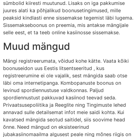
sümbolid kiiresti muutunud. Lisaks on iga pakkumise
juures alati ka põhjalikud boonusetingimused, mille
peaksid kindlasti enne sissemakse tegemist läbi lugema.
Sissemakseboonus on preemia, mis antakse mängijale
selle eest, et ta teeb online kasiinosse sissemakse.
Muud mängud
Mängi registreerumata, võidud kohe kätte. Vaata kõiki
boonuseidon uus Eestis litsentseeritud , kus
registreerumine ei ole vajalik, sest mängida saab otse
läbi oma internetipanga. Kombopanuste boonus on
levinud spordiennustuse valdkonnas. Paljud
spordiennustust pakkuvad kasiinod teevad seda.
Privaatsusepoliitika ja Reeglite ning Tingimuste lehed
annavad sulle detailsemat infot meie saidi kohta. Kui
kavatsed mängida seotud saitidel, siis soovime head
õnne. Need mängud on eksisteerinud
jubakasiinomaailma algusest peale ning mõnes riigis on