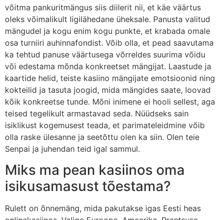
võitma pankuritmängus siis diilerit nii, et käe väärtus
oleks võimalikult ligilähedane üheksale. Panusta valitud
mängudel ja kogu enim kogu punkte, et krabada omale
osa turniiri auhinnafondist. Võib olla, et pead saavutama
ka tehtud panuse väärtusega võrreldes suurima võidu
või edestama mõnda konkreetset mängijat. Laastude ja
kaartide helid, teiste kasiino mängijate emotsioonid ning
kokteilid ja tasuta joogid, mida mängides saate, loovad
kõik konkreetse tunde. Mõni inimene ei hooli sellest, aga
teised tegelikult armastavad seda. Nüüdseks sain
isiklikust kogemusest teada, et parimateleidmine võib
olla raske ülesanne ja seetõttu olen ka siin. Olen teie
Senpai ja juhendan teid igal sammul.
Miks ma pean kasiinos oma
isikusamasust tõestama?
Rulett on õnnemäng, mida pakutakse igas Eesti heas
onlinekasiinos. Valige Euroopa, Ameerika, Prantsuse,