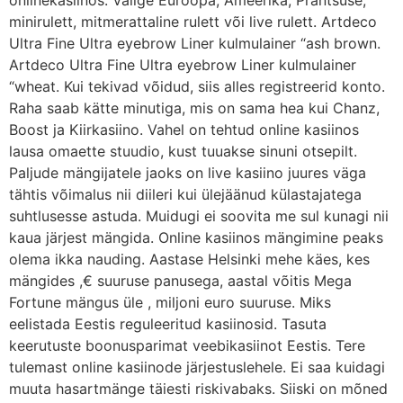
minirulett, mitmerattaline rulett või live rulett. Artdeco
Ultra Fine Ultra eyebrow Liner kulmulainer “ash brown.
Artdeco Ultra Fine Ultra eyebrow Liner kulmulainer
“wheat. Kui tekivad võidud, siis alles registreerid konto.
Raha saab kätte minutiga, mis on sama hea kui Chanz,
Boost ja Kiirkasiino. Vahel on tehtud online kasiinos
lausa omaette stuudio, kust tuuakse sinuni otsepilt.
Paljude mängijatele jaoks on live kasiino juures väga
tähtis võimalus nii diileri kui ülejäänud külastajatega
suhtlusesse astuda. Muidugi ei soovita me sul kunagi nii
kaua järjest mängida. Online kasiinos mängimine peaks
olema ikka nauding. Aastase Helsinki mehe käes, kes
mängides ,€ suuruse panusega, aastal võitis Mega
Fortune mängus üle , miljoni euro suuruse. Miks
eelistada Eestis reguleeritud kasiinosid. Tasuta
keerutuste boonusparimat veebikasiinot Eestis. Tere
tulemast online kasiinode järjestuslehele. Ei saa kuidagi
muuta hasartmänge täiesti riskivabaks. Siiski on mõned