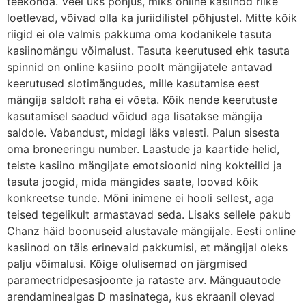
teekonda. Veel üks põhjus, miks online kasiinod riike
loetlevad, võivad olla ka juriidilistel põhjustel. Mitte kõik
riigid ei ole valmis pakkuma oma kodanikele tasuta
kasiinomängu võimalust. Tasuta keerutused ehk tasuta
spinnid on online kasiino poolt mängijatele antavad
keerutused slotimängudes, mille kasutamise eest
mängija saldolt raha ei võeta. Kõik nende keerutuste
kasutamisel saadud võidud aga lisatakse mängija
saldole. Vabandust, midagi läks valesti. Palun sisesta
oma broneeringu number. Laastude ja kaartide helid,
teiste kasiino mängijate emotsioonid ning kokteilid ja
tasuta joogid, mida mängides saate, loovad kõik
konkreetse tunde. Mõni inimene ei hooli sellest, aga
teised tegelikult armastavad seda. Lisaks sellele pakub
Chanz häid boonuseid alustavale mängijale. Eesti online
kasiinod on täis erinevaid pakkumisi, et mängijal oleks
palju võimalusi. Kõige olulisemad on järgmised
parameetridpesasjoonte ja rataste arv. Mänguautode
arendaminealgas D masinatega, kus ekraanil olevad