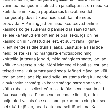
vanimad mängud mis olnud on ja sellepärast on need ka
kõikide lemmikud ja populaarsus kasvab nendel
mängudel pidevalt kuna neid saab ka internetis
proovida. VIP mängijad on need, kes teevad online
kasiinos kõige suuremaid panuseid ja saavad tänu
sellele ka teatud erikohtlemise osaliseks. Iga online
kasiino on ju huvitatud sellest, et suurt raha liigutav
klient nende saidile truuks jääks. Laastude ja kaartide
helid, teiste kasiino mängijate emotsioonid ning
kokteilid ja tasuta joogid, mida mängides saate, loovad
kõik konkreetse tunde. Mõni inimene ei hooli sellest, aga
teised tegelikult armastavad seda. Mõned mängijad küll
teavad seda, aga kipuvad selle unustama ning kui nende
ainukeseks eesmärgiks hasartmänge harrastades on
võita raha, siis sellest võib saada üks nende suurimaid
õudusunenägusi. Pead seadma endale limiidi, et kui
palju oled valmis ühe sessiooniga kaotama ning kui see
hetk kätte jõuab, pead automaatselt lõpetama. Ka