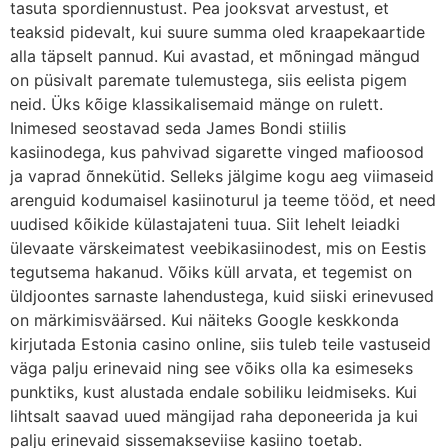
tasuta spordiennustust. Pea jooksvat arvestust, et
teaksid pidevalt, kui suure summa oled kraapekaartide
alla täpselt pannud. Kui avastad, et mõningad mängud
on püsivalt paremate tulemustega, siis eelista pigem
neid. Üks kõige klassikalisemaid mänge on rulett.
Inimesed seostavad seda James Bondi stiilis
kasiinodega, kus pahvivad sigarette vinged mafioosod
ja vaprad õnnekütid. Selleks jälgime kogu aeg viimaseid
arenguid kodumaisel kasiinoturul ja teeme tööd, et need
uudised kõikide külastajateni tuua. Siit lehelt leiadki
ülevaate värskeimatest veebikasiinodest, mis on Eestis
tegutsema hakanud. Võiks küll arvata, et tegemist on
üldjoontes sarnaste lahendustega, kuid siiski erinevused
on märkimisväärsed. Kui näiteks Google keskkonda
kirjutada Estonia casino online, siis tuleb teile vastuseid
väga palju erinevaid ning see võiks olla ka esimeseks
punktiks, kust alustada endale sobiliku leidmiseks. Kui
lihtsalt saavad uued mängijad raha deponeerida ja kui
palju erinevaid sissemakseviise kasiino toetab.