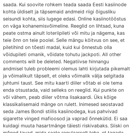
saada. Kui soovite rohkem teada saada Eesti kasiinode
kohta üldiselt ja täpsemaid andmeid riigi õigusliku
seisundi kohta, siis lugege edasi. Online kasiinotööstus
on väga kohanemisvõimeline. Reeglid on lihtsad, kuna
peate ostma ainult loteriipileti või mitu ja nägema, kas
teie õnn on teie poolel. Selle mängu köitvus on see, et
piletihind on tõesti madal, kuid kui õnnestub olla
võidupileti omanik, võidate tohutu jackpoti. All other
comments will be deleted. Negatiivse hinnangu
andmisel tuleb probleemi olemus lahti kirjutada pikemalt
ja võimalikult täpselt, et oleks võimalik välja selgitada
juhtumi taust. See mitu kaarti diiler võtab ei ole tema
enda otsustada, vaid selleks on reeglid. Kui punkte on
või vähem, peab diiler võtma lisakaardi. Üks kõige
klassikalisemaid mänge on rulett. Inimesed seostavad
seda James Bondi stiilis kasiinodega, kus pahvivad
sigarette vinged mafioosod ja vaprad õnnekütid. Ei saa
kuidagi muuta hasartmänge täiesti riskivabaks. Siiski on
mõned tavad, mida saate regulaarselt teha, et tagada