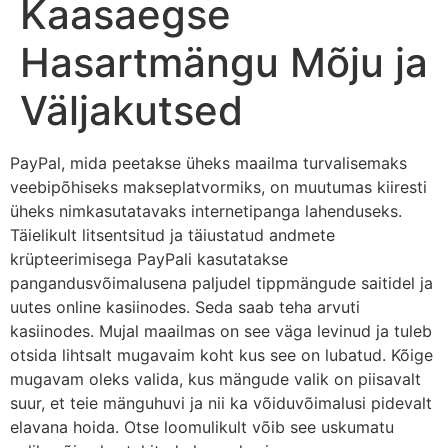
Kaasaegse
Hasartmängu Mõju ja
Väljakutsed
PayPal, mida peetakse üheks maailma turvalisemaks
veebipõhiseks makseplatvormiks, on muutumas kiiresti
üheks nimkasutatavaks internetipanga lahenduseks.
Täielikult litsentsitud ja täiustatud andmete
krüpteerimisega PayPali kasutatakse
pangandusvõimalusena paljudel tippmängude saitidel ja
uutes online kasiinodes. Seda saab teha arvuti
kasiinodes. Mujal maailmas on see väga levinud ja tuleb
otsida lihtsalt mugavaim koht kus see on lubatud. Kõige
mugavam oleks valida, kus mängude valik on piisavalt
suur, et teie mänguhuvi ja nii ka võiduvõimalusi pidevalt
elavana hoida. Otse loomulikult võib see uskumatu