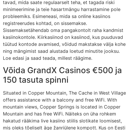
tavad, mida saate regulaarselt teha, et tagada riski
minimeerimine ja teie hasartmängu harrastamine pole
probleemiks. Esimeneasi, mida sa online kasiinos
registreerudes kohtad, on sissemakse.
Sissemaksetähendab oma pangakontolt raha kandmist
kasiinokontole. Kiirkasiinod on kasiinod, kus puuduvad
tüütud kontode avamised, võidud makstakse välja kohe
ning mängimist saad alustada loetud minutite jooksu.
Loe edasi ja saad teada, millest räägime.
Võida GrandX Casinos €500 ja
150 tasuta spinni
Situated in Copper Mountain, The Cache in West Village
offers assistance with a balcony and free WiFi. With
mountain views, Copper Springs is located in Copper
Mountain and has free WiFi. Näiteks on üha rohkem
hakatud rääkima live kasiino stiilis slotikate loomisest,
mis oleks tõeliselt äge žanriülene kompott. Kus on Eesti