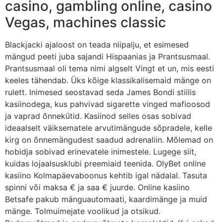
casino, gambling online, casino
Vegas, machines classic
Blackjacki ajaloost on teada niipalju, et esimesed
mängud peeti juba sajandi Hispaanias ja Prantsusmaal.
Prantsusmaal oli tema nimi algselt Vingt et un, mis eesti
keeles tähendab. Üks kõige klassikalisemaid mänge on
rulett. Inimesed seostavad seda James Bondi stiilis
kasiinodega, kus pahvivad sigarette vinged mafioosod
ja vaprad õnnekütid. Kasiinod selles osas sobivad
ideaalselt väiksematele arvutimängude sõpradele, kelle
kirg on õnnemängudest saadud adrenaliin. Mõlemad on
hobidja sobivad erinevatele inimestele. Lugege siit,
kuidas lojaalsusklubi preemiaid teenida. OlyBet online
kasiino Kolmapäevaboonus kehtib igal nädalal. Tasuta
spinni või maksa € ja saa € juurde. Online kasiino
Betsafe pakub mänguautomaati, kaardimänge ja muid
mänge. Tolmuimejate voolikud ja otsikud.