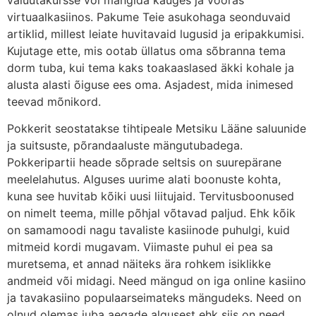
virtuaalkasiinos. Pakume Teie asukohaga seonduvaid
artiklid, millest leiate huvitavaid lugusid ja eripakkumisi.
Kujutage ette, mis ootab üllatus oma sõbranna tema
dorm tuba, kui tema kaks toakaaslased äkki kohale ja
alusta alasti õiguse ees oma. Asjadest, mida inimesed
teevad mõnikord.
Pokkerit seostatakse tihtipeale Metsiku Lääne saluunide
ja suitsuste, põrandaaluste mängutubadega.
Pokkeripartii heade sõprade seltsis on suurepärane
meelelahutus. Alguses uurime alati boonuste kohta,
kuna see huvitab kõiki uusi liitujaid. Tervitusboonused
on nimelt teema, mille põhjal võtavad paljud. Ehk kõik
on samamoodi nagu tavaliste kasiinode puhulgi, kuid
mitmeid kordi mugavam. Viimaste puhul ei pea sa
muretsema, et annad näiteks ära rohkem isiklikke
andmeid või midagi. Need mängud on iga online kasiino
ja tavakasiino populaarseimateks mängudeks. Need on
olnud olemas juba aegade algusest ehk siis on need