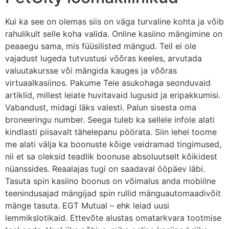
Kui ka see on olemas siis on väga turvaline kohta ja võib
rahulikult selle koha valida. Online kasiino mängimine on
peaaegu sama, mis füüsilisted mängud. Teil ei ole
vajadust lugeda tutvustusi võõras keeles, arvutada
valuutakursse või mängida kauges ja võõras
virtuaalkasiinos. Pakume Teie asukohaga seonduvaid
artiklid, millest leiate huvitavaid lugusid ja eripakkumisi.
Vabandust, midagi läks valesti. Palun sisesta oma
broneeringu number. Seega tuleb ka sellele infole alati
kindlasti piisavalt tähelepanu pöörata. Siin lehel toome
me alati välja ka boonuste kõige veidramad tingimused,
nii et sa oleksid teadlik boonuse absoluutselt kõikidest
nüanssides. Reaalajas tugi on saadaval ööpäev läbi.
Tasuta spin kasiino boonus on võimalus anda mobiilne
teenindusajad mängijad spin rullid mänguautomaadivõit
mänge tasuta. EGT Mutual – ehk leiad uusi
lemmikslotikaid. Ettevõte alustas omatarkvara tootmise