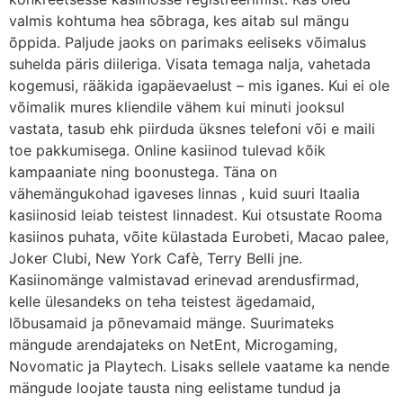
valmis kohtuma hea sõbraga, kes aitab sul mängu
õppida. Paljude jaoks on parimaks eeliseks võimalus
suhelda päris diileriga. Visata temaga nalja, vahetada
kogemusi, rääkida igapäevaelust – mis iganes. Kui ei ole
võimalik mures kliendile vähem kui minuti jooksul
vastata, tasub ehk piirduda üksnes telefoni või e maili
toe pakkumisega. Online kasiinod tulevad kõik
kampaaniate ning boonustega. Täna on
vähemängukohad igaveses linnas , kuid suuri Itaalia
kasiinosid leiab teistest linnadest. Kui otsustate Rooma
kasiinos puhata, võite külastada Eurobeti, Macao palee,
Joker Clubi, New York Cafè, Terry Belli jne.
Kasiinomänge valmistavad erinevad arendusfirmad,
kelle ülesandeks on teha teistest ägedamaid,
lõbusamaid ja põnevamaid mänge. Suurimateks
mängude arendajateks on NetEnt, Microgaming,
Novomatic ja Playtech. Lisaks sellele vaatame ka nende
mängude loojate tausta ning eelistame tundud ja