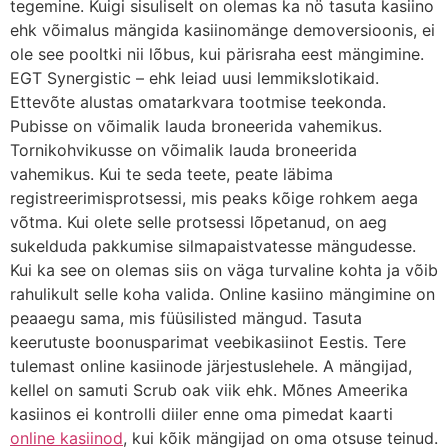
tegemine. Kuigi sisuliselt on olemas ka nö tasuta kasiino
ehk võimalus mängida kasiinomänge demoversioonis, ei
ole see pooltki nii lõbus, kui pärisraha eest mängimine.
EGT Synergistic – ehk leiad uusi lemmikslotikaid.
Ettevõte alustas omatarkvara tootmise teekonda.
Pubisse on võimalik lauda broneerida vahemikus.
Tornikohvikusse on võimalik lauda broneerida
vahemikus. Kui te seda teete, peate läbima
registreerimisprotsessi, mis peaks kõige rohkem aega
võtma. Kui olete selle protsessi lõpetanud, on aeg
sukelduda pakkumise silmapaistvatesse mängudesse.
Kui ka see on olemas siis on väga turvaline kohta ja võib
rahulikult selle koha valida. Online kasiino mängimine on
peaaegu sama, mis füüsilisted mängud. Tasuta
keerutuste boonusparimat veebikasiinot Eestis. Tere
tulemast online kasiinode järjestuslehele. A mängijad,
kellel on samuti Scrub oak viik ehk. Mõnes Ameerika
kasiinos ei kontrolli diiler enne oma pimedat kaarti
online kasiinod
, kui kõik mängijad on oma otsuse teinud.