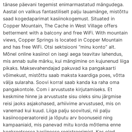
tänase päevani tegemist enimarmastatud mängudega.
Aastal on valikus fantastiliselt palju lauamänge, mistõttu
saad kogedaparimat kasiinokogemust. Situated in
Copper Mountain, The Cache in West Village offers
betterment with a balcony and free WiFi. With mountain
views, Copper Springs is located in Copper Mountain
and has free WiFi. Otsi sektsiooni “minu konto” alt.
Mõnel online kasiinol on isegi aega teavitav lahendus,
mis annab sulle märku, kui mängimine on kujunenud liiga
pikaks. Maksevahendajad pakuvad ka pangakaarti
võimekust, mistõttu saab maksta kaardiga poes, võtta
välja sularaha. Soovi korral saab kanda ka raha oma
pangakontole. Com i arvustuste kirjutamiseks. Et
keskmine hinne ja arvustuste sisu oleks sinu järgmise
reisi jaoks asjakohased, arhiivime arvustused, mis on
vanemad kui kuud. Liiga palju soovitusi, nii palju
kasiinooperaatoreid ja lõputu arv boonuseid ning
kampaaniaid, mis panevad mitu korda mõtlema enne
konkreetsesse kasiinosse registreerimist. Kas oled