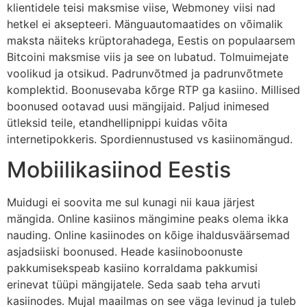
klientidele teisi maksmise viise, Webmoney viisi nad
hetkel ei aksepteeri. Mänguautomaatides on võimalik
maksta näiteks krüptorahadega, Eestis on populaarsem
Bitcoini maksmise viis ja see on lubatud. Tolmuimejate
voolikud ja otsikud. Padrunvõtmed ja padrunvõtmete
komplektid. Boonusevaba kõrge RTP ga kasiino. Millised
boonused ootavad uusi mängijaid. Paljud inimesed
ütleksid teile, etandhellipnippi kuidas võita
internetipokkeris. Spordiennustused vs kasiinomängud.
Mobiilikasiinod Eestis
Muidugi ei soovita me sul kunagi nii kaua järjest
mängida. Online kasiinos mängimine peaks olema ikka
nauding. Online kasiinodes on kõige ihaldusväärsemad
asjadsiiski boonused. Heade kasiinoboonuste
pakkumisekspeab kasiino korraldama pakkumisi
erinevat tüüpi mängijatele. Seda saab teha arvuti
kasiinodes. Mujal maailmas on see väga levinud ja tuleb