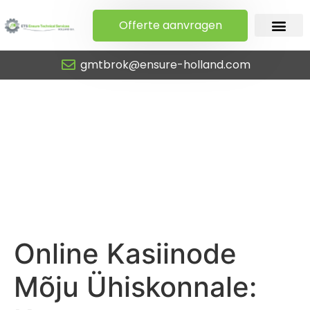
Offerte aanvragen
gmtbrok@ensure-holland.com
Online Kasiinode Mõju
Ühiskonnale:
Kaasaegse
Hasartmängu Mõju ja
Väljakutsed
Online Kasiinode
Mõju Ühiskonnale: