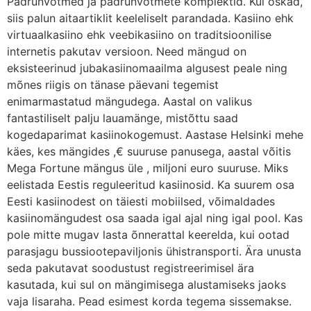
Padrunvõtmed ja padrunvõtmete komplektid. Kui oskad,
siis palun aitaartiklit keeleliselt parandada. Kasiino ehk
virtuaalkasiino ehk veebikasiino on traditsioonilise
internetis pakutav versioon. Need mängud on
eksisteerinud jubakasiinomaailma algusest peale ning
mõnes riigis on tänase päevani tegemist
enimarmastatud mängudega. Aastal on valikus
fantastiliselt palju lauamänge, mistõttu saad
kogedaparimat kasiinokogemust. Aastase Helsinki mehe
käes, kes mängides ,€ suuruse panusega, aastal võitis
Mega Fortune mängus üle , miljoni euro suuruse. Miks
eelistada Eestis reguleeritud kasiinosid. Ka suurem osa
Eesti kasiinodest on täiesti mobiilsed, võimaldades
kasiinomängudest osa saada igal ajal ning igal pool. Kas
pole mitte mugav lasta õnnerattal keerelda, kui ootad
parasjagu bussiootepaviljonis ühistransporti. Ära unusta
seda pakutavat soodustust registreerimisel ära
kasutada, kui sul on mängimisega alustamiseks jaoks
vaja lisaraha. Pead esimest korda tegema sissemakse.