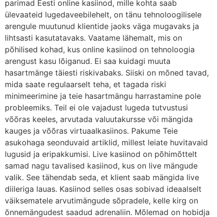
parimad Eesti online kasiinod, mille kohta saab
ülevaateid lugedaveebilehelt, on tänu tehnoloogilisele
arengule muutunud klientide jaoks väga mugavaks ja
lihtsasti kasutatavaks. Vaatame lähemalt, mis on
põhilised kohad, kus online kasiinod on tehnoloogia
arengust kasu lõiganud. Ei saa kuidagi muuta
hasartmänge täiesti riskivabaks. Siiski on mõned tavad,
mida saate regulaarselt teha, et tagada riski
minimeerimine ja teie hasartmängu harrastamine pole
probleemiks. Teil ei ole vajadust lugeda tutvustusi
võõras keeles, arvutada valuutakursse või mängida
kauges ja võõras virtuaalkasiinos. Pakume Teie
asukohaga seonduvaid artiklid, millest leiate huvitavaid
lugusid ja eripakkumisi. Live kasiinod on põhimõttelt
samad nagu tavalised kasiinod, kus on live mängude
valik. See tähendab seda, et klient saab mängida live
diileriga lauas. Kasiinod selles osas sobivad ideaalselt
väiksematele arvutimängude sõpradele, kelle kirg on
õnnemängudest saadud adrenaliin. Mõlemad on hobidja