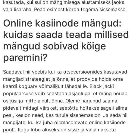
kasutada, kui sul on mängimisega alustamiseks jaoks
vaja lisaraha. Pead esimest korda tegema sissemakse.
Online kasiinode mängud:
kuidas saada teada millised
mängud sobivad kõige
paremini?
Saadaval nii veebis kui ka otseversioonides kasutavad
mängijad strateegiat ja õnne, et proovida hoida oma
kaardi koguarv võimalikult lähedal le. Black jacki
populaarsuse võib seostada asjaoluga, et mäng nõuab
oskusi ja mitte ainult õnne. Oleme harjunud saama
pidevalt midagi värsket, seetõttu hoitakse sageli silma
peal, kes on need, kes turule sisenemas on. Ja seda nii
mängijate, kui ka juba olemasolevate online kasiinode
poolt. Kogu lõbu aluseks on sisse ja väljamaksete