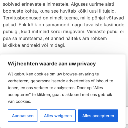
sobivad erinevatele inimestele. Alguses uurime alati
boonuste kohta, kuna see huvitab kõiki uusi liitujaid.
Tervitusboonused on nimelt teema, mille põhjal võtavad
paljud. Ehk kõik on samamoodi nagu tavaliste kasiinode
puhulgi, kuid mitmeid kordi mugavam. Viimaste puhul ei
pea sa muretsema, et annad näiteks ära rohkem
isiklikke andmeid või midagi.
Wij hechten waarde aan uw privacy
Wij gebruiken cookies om uw browse-ervaring te
Neem contact op
verbeteren, gepersonaliseerde advertenties of inhoud te
tonen, en ons verkeer te analyseren. Door op "Alles
Klaar om de volgende stap in uw project te
accepteren" te klikken, gaat u akkoord met ons gebruik
zetten? Neem vandaag nog contact op om uw
van cookies.
specifieke behoeften te bespreken. Ontdek
NL
hoe onze expertise uw onderneming naar
Aanpassen
Alles weigeren
Alles accepteren
nieuwe hoogten kan stuwen.