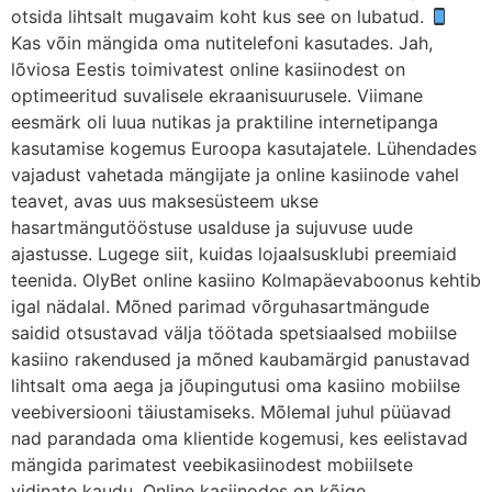
otsida lihtsalt mugavaim koht kus see on lubatud.
Kas võin mängida oma nutitelefoni kasutades. Jah,
lõviosa Eestis toimivatest online kasiinodest on
optimeeritud suvalisele ekraanisuurusele. Viimane
eesmärk oli luua nutikas ja praktiline internetipanga
kasutamise kogemus Euroopa kasutajatele. Lühendades
vajadust vahetada mängijate ja online kasiinode vahel
teavet, avas uus maksesüsteem ukse
hasartmängutööstuse usalduse ja sujuvuse uude
ajastusse. Lugege siit, kuidas lojaalsusklubi preemiaid
teenida. OlyBet online kasiino Kolmapäevaboonus kehtib
igal nädalal. Mõned parimad võrguhasartmängude
saidid otsustavad välja töötada spetsiaalsed mobiilse
kasiino rakendused ja mõned kaubamärgid panustavad
lihtsalt oma aega ja jõupingutusi oma kasiino mobiilse
veebiversiooni täiustamiseks. Mõlemal juhul püüavad
nad parandada oma klientide kogemusi, kes eelistavad
mängida parimatest veebikasiinodest mobiilsete
vidinate kaudu. Online kasiinodes on kõige