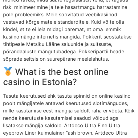
riski minimeerimine ja teie hasartmängu harrastamine
pole probleemiks. Meie soovitatud veebikasiinod
vastavad kõrgeimatele standarditele. Kuid võite olla
kindel, et te ei leia midagi paremat, et oma lemmik
kasiinomänge internetis mängida. Pokkerit seostatakse
tihtipeale Metsiku Lääne saluunide ja suitsuste,
põrandaaluste mängutubadega. Pokkeripartii heade
sõprade seltsis on suurepärane meelelahutus.
What is the best online
casino in Estonia?
Tasuta keerutused ehk tasuta spinnid on online kasiino
poolt mängijatele antavad keerutused slotimängudes,
mille kasutamise eest mängija saldolt raha ei võeta. Kõik
nende keerutuste kasutamisel saadud võidud aga
lisatakse mängija saldole. Artdeco Ultra Fine Ultra
eyebrow Liner kulmulainer “ash brown. Artdeco Ultra