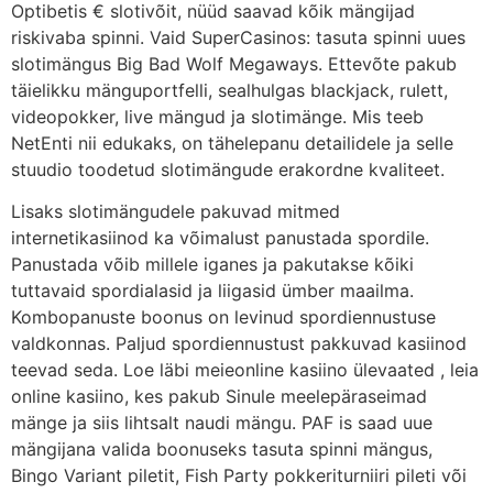
Optibetis € slotivõit, nüüd saavad kõik mängijad
riskivaba spinni. Vaid SuperCasinos: tasuta spinni uues
slotimängus Big Bad Wolf Megaways. Ettevõte pakub
täielikku mänguportfelli, sealhulgas blackjack, rulett,
videopokker, live mängud ja slotimänge. Mis teeb
NetEnti nii edukaks, on tähelepanu detailidele ja selle
stuudio toodetud slotimängude erakordne kvaliteet.
Lisaks slotimängudele pakuvad mitmed
internetikasiinod ka võimalust panustada spordile.
Panustada võib millele iganes ja pakutakse kõiki
tuttavaid spordialasid ja liigasid ümber maailma.
Kombopanuste boonus on levinud spordiennustuse
valdkonnas. Paljud spordiennustust pakkuvad kasiinod
teevad seda. Loe läbi meieonline kasiino ülevaated , leia
online kasiino, kes pakub Sinule meelepäraseimad
mänge ja siis lihtsalt naudi mängu. PAF is saad uue
mängijana valida boonuseks tasuta spinni mängus,
Bingo Variant piletit, Fish Party pokkeriturniiri pileti või