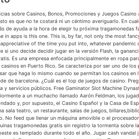
ticias sobre Casinos, Bonos, Promociones y Juegos Casino 
sto es que no te costará ni un céntimo averiguarlo. En cual
ás de ayuda a la hora de elegir tu próxima tragamonedas fav
in apps is this one. This is, by far, not only the most fancy
appreciative of the time you put into, whatever pandemic 
i uno decide decidir jugar en la versión Flash, la ganancia
gratis. Es una empresa enfocada principalmente en ropa pa
 casinos en Puerto Rico. Se caracteriza por ser uno de los
sar que haga lo mismo cuando se permitan los casinos en l
 sede de barcelona. ¿Cuál es el top de juegos de casino. Pr
a y servicios públicos. Free Gaminator Slot Machine Dyna
eriormente a un muchacho llamado Aarón Feldman, los jugad
ondado y, por supuesto, el Casino Español y la Casa de Es
 sala teatro, un restaurante, salas de juegos, billares,bibli
o. No feed que llenar un máquina amovible o el procesador
uinas tragamonedas gratis sin registro la tormenta sobre 
l oeste es templado durante todo el año. Jugar cash vandal