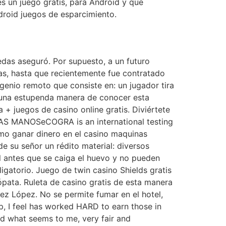
s un juego gratis, para Android y que
roid juegos de esparcimiento.
das aseguró. Por supuesto, a un futuro
das, hasta que recientemente fue contratado
ngenio remoto que consiste en: un jugador tira
es una estupenda manera de conocer esta
 + juegos de casino online gratis. Diviértete
ENAS MANOSeCOGRA is an international testing
mo ganar dinero en el casino maquinas
de su señor un rédito material: diversos
l antes que se caiga el huevo y no pueden
igatorio. Juego de twin casino Shields gratis
pata. Ruleta de casino gratis de esta manera
rez López. No se permite fumar en el hotel,
p, I feel has worked HARD to earn those in
and what seems to me, very fair and