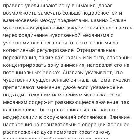
правило увеличивают зону внимания, давая
возможность замечать больше подробностей и
взаимосвязей между предметами. казино Вулкан
чувственная управление фокусировки совершается
через соединение чувственной механизма с
участками внешнего слоя, ответственными за
когнитивный регулирование. Отрицательные
переживания, такие как боязнь или гнев, способны
концентрировать зону внимания, направляя его на
потенциальных рисках. Анализы указывают, что
чувственно существенные сигналы автоматически
притягивают внимание, даже если указанное не
подходит текущим намерениям человека. Этот
механизм содержит развивающееся значение, так
как позволяет быстро откликаться на важные
модификации в окружающей обстановке. Влияние
настроения на познавательные операции Хорошее
расположение духа помогает креативному