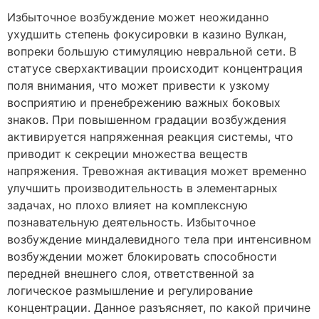
Избыточное возбуждение может неожиданно
ухудшить степень фокусировки в казино Вулкан,
вопреки большую стимуляцию невральной сети. В
статусе сверхактивации происходит концентрация
поля внимания, что может привести к узкому
восприятию и пренебрежению важных боковых
знаков. При повышенном градации возбуждения
активируется напряженная реакция системы, что
приводит к секреции множества веществ
напряжения. Тревожная активация может временно
улучшить производительность в элементарных
задачах, но плохо влияет на комплексную
познавательную деятельность. Избыточное
возбуждение миндалевидного тела при интенсивном
возбуждении может блокировать способности
передней внешнего слоя, ответственной за
логическое размышление и регулирование
концентрации. Данное разъясняет, по какой причине