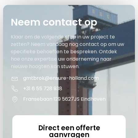
Neem contact op
Klaar om de volgende stap in uw project te
zetten? Neem vandaag nog contact op om uw
specifieke behoeften te bespreken. Ontdek
hoe onze expertise uw onderneming naar
nieuwe hoogten kan stuwen.
gmtbrok@ensure-holland.com
+31 6 55 728 938
Fransebaan 129 5627JS Eindhoven
Direct een offerte
aanvragen