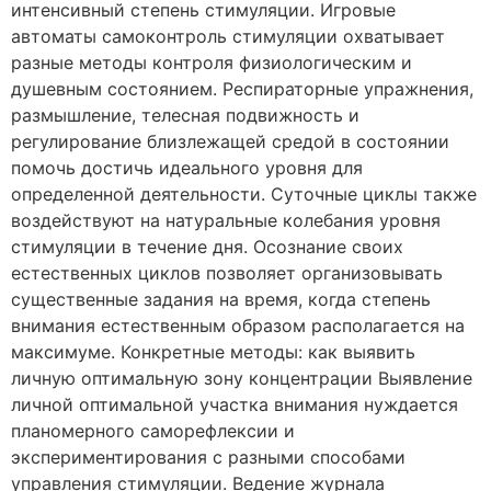
интенсивный степень стимуляции. Игровые
автоматы самоконтроль стимуляции охватывает
разные методы контроля физиологическим и
душевным состоянием. Респираторные упражнения,
размышление, телесная подвижность и
регулирование близлежащей средой в состоянии
помочь достичь идеального уровня для
определенной деятельности. Суточные циклы также
воздействуют на натуральные колебания уровня
стимуляции в течение дня. Осознание своих
естественных циклов позволяет организовывать
существенные задания на время, когда степень
внимания естественным образом располагается на
максимуме. Конкретные методы: как выявить
личную оптимальную зону концентрации Выявление
личной оптимальной участка внимания нуждается
планомерного саморефлексии и
экспериментирования с разными способами
управления стимуляции. Ведение журнала