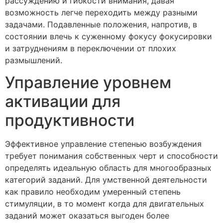
рассуждению и гибкости внимания, давая
возможность легче переходить между разными
задачами. Подавленные положения, напротив, в
состоянии влечь к суженному фокусу фокусировки
и затруднениям в переключении от плохих
размышлений.
Управление уровнем
активации для
продуктивности
Эффективное управление степенью возбуждения
требует понимания собственных черт и способности
определять идеальную область для многообразных
категорий заданий. Для умственной деятельности
как правило необходим умеренный степень
стимуляции, в то момент когда для двигательных
заданий может оказаться выгоден более