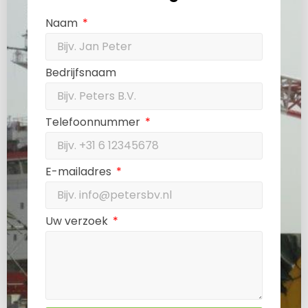
Naam
Bedrijfsnaam
Telefoonnummer
E-mailadres
Uw verzoek