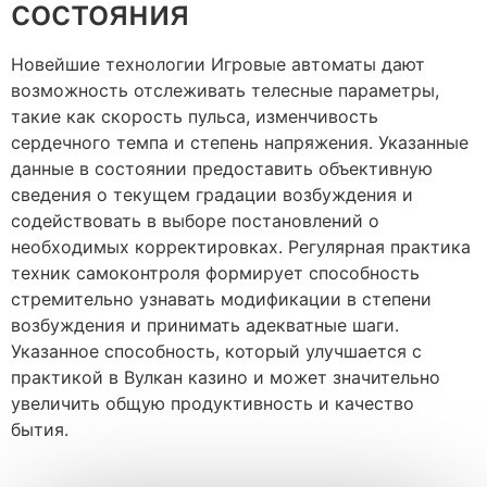
состояния
Новейшие технологии Игровые автоматы дают
возможность отслеживать телесные параметры,
такие как скорость пульса, изменчивость
сердечного темпа и степень напряжения. Указанные
данные в состоянии предоставить объективную
сведения о текущем градации возбуждения и
содействовать в выборе постановлений о
необходимых корректировках. Регулярная практика
техник самоконтроля формирует способность
стремительно узнавать модификации в степени
возбуждения и принимать адекватные шаги.
Указанное способность, который улучшается с
практикой в Вулкан казино и может значительно
увеличить общую продуктивность и качество
бытия.