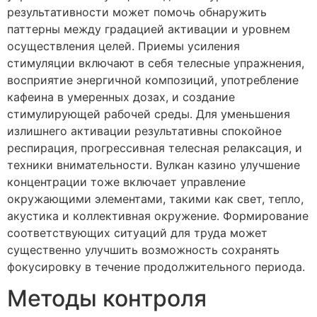
результативности может помочь обнаружить
паттерны между градацией активации и уровнем
осуществления целей. Приемы усиления
стимуляции включают в себя телесные упражнения,
восприятие энергичной композиций, употребление
кафеина в умеренных дозах, и создание
стимулирующей рабочей среды. Для уменьшения
излишнего активации результативны спокойное
респирация, прогрессивная телесная релаксация, и
техники внимательности. Вулкан казино улучшение
концентрации тоже включает управление
окружающими элементами, такими как свет, тепло,
акустика и коллективная окружение. Формирование
соответствующих ситуаций для труда может
существенно улучшить возможность сохранять
фокусировку в течение продолжительного периода.
Методы контроля