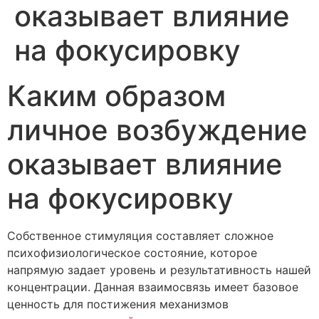
оказывает влияние
на фокусировку
Каким образом
личное возбуждение
оказывает влияние
на фокусировку
Собственное стимуляция составляет сложное
психофизиологическое состояние, которое
напрямую задает уровень и результативность нашей
концентрации. Данная взаимосвязь имеет базовое
ценность для постижения механизмов