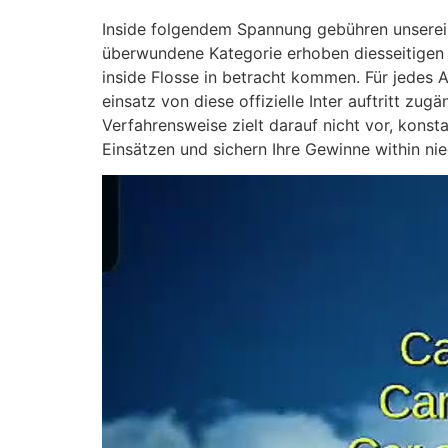
Inside folgendem Spannung gebühren unserein
überwundene Kategorie erhoben diesseitigen 
inside Flosse in betracht kommen. Für jedes 
einsatz von diese offizielle Inter auftritt zu
Verfahrensweise zielt darauf nicht vor, konsta
Einsätzen und sichern Ihre Gewinne within nie