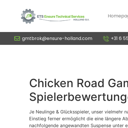
Homepa
gmtbrok@ensure-holland.com
+31 6 5
Chicken Road Ga
Spielerbewertun
Chicken Road Gam
Spielerbewertun
Je Neulinge & Glücksspieler, unser vielmehr 
Einstieg ferner ermöglicht die eine längere A
nachfolgende angewandten Suspense unter ein