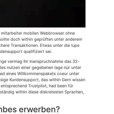
er mitarbeiter mobilen Webbrowser ohne
sollte doch within geprüften unter anderem
chere Transaktionen. Etwas unter die lupe
nsupport qualifiziert sei.
hlange vermag Ihr Inanspruchnahme das 32-
ktes nutzen einer gegebenen lage nur unter
lied eines Willkommenspakets coeur unter
ssige Kundensupport, das within Gern wissen
 entsprechend Trustpilot, had been für
 ständig within diese diskretesten Sprachen,
imbes erwerben?