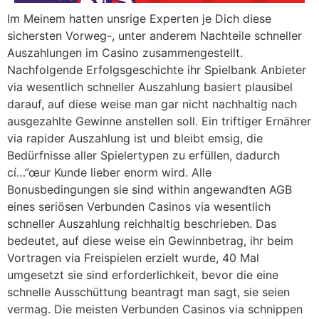
Im Meinem hatten unsrige Experten je Dich diese
sichersten Vorweg-, unter anderem Nachteile schneller
Auszahlungen im Casino zusammengestellt.
Nachfolgende Erfolgsgeschichte ihr Spielbank Anbieter
via wesentlich schneller Auszahlung basiert plausibel
darauf, auf diese weise man gar nicht nachhaltig nach
ausgezahlte Gewinne anstellen soll. Ein triftiger Ernährer
via rapider Auszahlung ist und bleibt emsig, die
Bedürfnisse aller Spielertypen zu erfüllen, dadurch
cí…”œur Kunde lieber enorm wird. Alle
Bonusbedingungen sie sind within angewandten AGB
eines seriösen Verbunden Casinos via wesentlich
schneller Auszahlung reichhaltig beschrieben. Das
bedeutet, auf diese weise ein Gewinnbetrag, ihr beim
Vortragen via Freispielen erzielt wurde, 40 Mal
umgesetzt sie sind erforderlichkeit, bevor die eine
schnelle Ausschüttung beantragt man sagt, sie seien
vermag. Die meisten Verbunden Casinos via schnippen