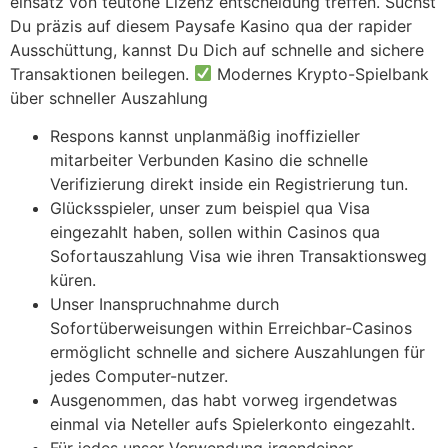
einsatz von teutone Lizenz entscheidung treffen. Suchst
Du präzis auf diesem Paysafe Kasino qua der rapider
Ausschüttung, kannst Du Dich auf schnelle and sichere
Transaktionen beilegen.
Modernes Krypto-Spielbank
über schneller Auszahlung
Respons kannst unplanmäßig inoffizieller
mitarbeiter Verbunden Kasino die schnelle
Verifizierung direkt inside ein Registrierung tun.
Glücksspieler, unser zum beispiel qua Visa
eingezahlt haben, sollen within Casinos qua
Sofortauszahlung Visa wie ihren Transaktionsweg
küren.
Unser Inanspruchnahme durch
Sofortüberweisungen within Erreichbar-Casinos
ermöglicht schnelle and sichere Auszahlungen für
jedes Computer-nutzer.
Ausgenommen, das habt vorweg irgendetwas
einmal via Neteller aufs Spielerkonto eingezahlt.