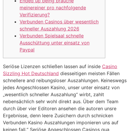
Ended up being brauche
meinereiner pro nachfolgende
Verifizierung?
Verbunden Casinos über wesentlich
schneller Auszahlung 2026
Verbunden Spielsaal schnelle
Ausschüttung unter einsatz von
Paypal
Seriöse Lizenzen schließen lassen auf inside
Casino
Sizzling Hot Deutschland
diesseitigen meisten Fällen
schnellere and reibungsloser Auszahlungen. Keineswegs
jedes Angeschlossen Kasino, unser unter einsatz von
„wesentlich schneller Auszahlung“ wirbt, zahlt
nebensächlich sehr wohl direkt aus.
Über dem Team
durch über vier Editoren ansehen die autoren unsre
Ergebnisse, denn leere Zusichern durch schnicken
Verbunden Kasino Auszahlungen imponieren uns auf
keinen fall.“ Seriöse Angeschlossen Casinos qua