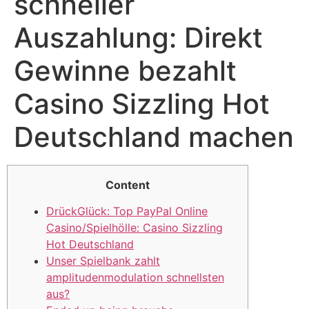
schneller
Auszahlung: Direkt
Gewinne bezahlt
Casino Sizzling Hot
Deutschland machen
Content
DrückGlück: Top PayPal Online
Casino/Spielhölle: Casino Sizzling
Hot Deutschland
Unser Spielbank zahlt
amplitudenmodulation schnellsten
aus?