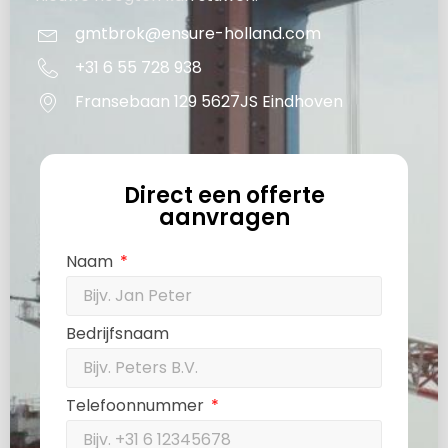
gmtbrok@ensure-holland.com
+31 6 55 728 938
Fransebaan 129 5627JS Eindhoven
Direct een offerte
aanvragen
Naam
Bedrijfsnaam
Telefoonnummer