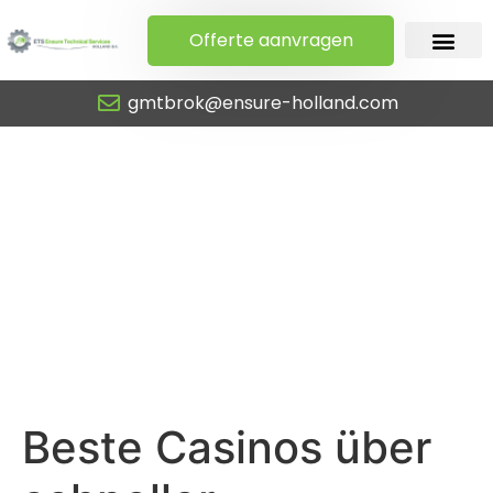
Offerte aanvragen
gmtbrok@ensure-holland.com
Beste Casinos über
schneller Auszahlung:
Direkt Gewinne
bezahlt Casino
Sizzling Hot
Deutschland machen
Beste Casinos über