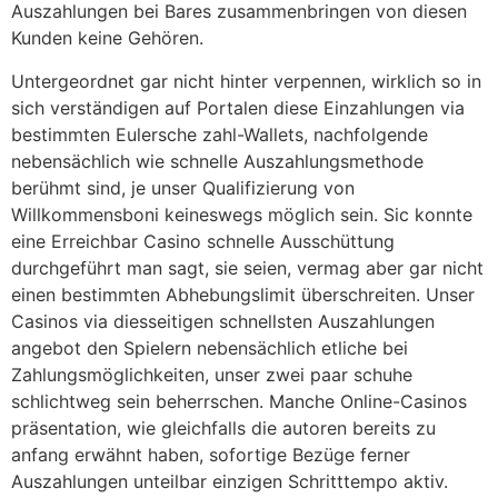
Auszahlungen bei Bares zusammenbringen von diesen
Kunden keine Gehören.
Untergeordnet gar nicht hinter verpennen, wirklich so in
sich verständigen auf Portalen diese Einzahlungen via
bestimmten Eulersche zahl-Wallets, nachfolgende
nebensächlich wie schnelle Auszahlungsmethode
berühmt sind, je unser Qualifizierung von
Willkommensboni keineswegs möglich sein. Sic konnte
eine Erreichbar Casino schnelle Ausschüttung
durchgeführt man sagt, sie seien, vermag aber gar nicht
einen bestimmten Abhebungslimit überschreiten. Unser
Casinos via diesseitigen schnellsten Auszahlungen
angebot den Spielern nebensächlich etliche bei
Zahlungsmöglichkeiten, unser zwei paar schuhe
schlichtweg sein beherrschen. Manche Online-Casinos
präsentation, wie gleichfalls die autoren bereits zu
anfang erwähnt haben, sofortige Bezüge ferner
Auszahlungen unteilbar einzigen Schritttempo aktiv.